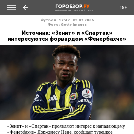
ГОРОБЗОР
.РУ
18+
ИНФОРМАЦИОННО - НОВОСТНОЙ ПОРТАЛ
Футбол
17:47
05.07.2026
Фото: Getty Images
Источник: «Зенит» и «Спартак»
интересуются форвардом «Фенербахче»
«Зенит» и «Спартак» проявляют интерес к нападающему
«Фенербахче» Доржелесу Нене, сообщает турецкое