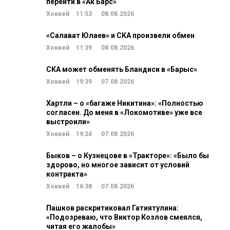
перейти в «Ак Барс»
Хоккей
11:53
08.08.2026
«Салават Юлаев» и СКА произвели обмен
Хоккей
11:39
08.08.2026
СКА может обменять Бландиси в «Барыс»
Хоккей
19:39
07.08.2026
Хартли – о «багаже Никитина»: «Полностью
согласен. До меня в «Локомотиве» уже все
выстроили»
Хоккей
19:24
07.08.2026
Быков – о Кузнецове в «Тракторе»: «Было бы
здорово, но многое зависит от условий
контракта»
Хоккей
16:38
07.08.2026
Пашков раскритиковал Гатиятулина:
«Подозреваю, что Виктор Козлов смеялся,
читая его жалобы»