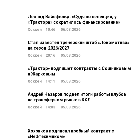
Леонид Вайсфельд: «Судя по селекции, у
«Трактора» сократилось финансирование»
Хоккей
10:46
06.08.2026
Стал известен тренерский штаб «Локомотива»
на сезон-2026/2027
Хоккей
20:16
05.08.2026
«Трактор» подпишет контракты с Сошниковым
и Жарковым
Хоккей
14:11
05.08.2026
Андрей Назаров подвел итоги работы клубов
на трансферном рынке в КХЛ
Хоккей
14:03
05.08.2026
Хохряков подписал пробный контракт с
«Нефтехимиком»