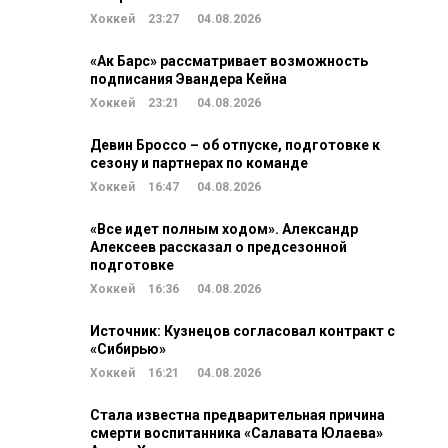
Хоккей
23:27
04.08.2026
«Ак Барс» рассматривает возможность
подписания Эвандера Кейна
Хоккей
23:21
04.08.2026
Девин Броссо – об отпуске, подготовке к
сезону и партнерах по команде
Хоккей
16:47
04.08.2026
«Все идет полным ходом». Александр
Алексеев рассказал о предсезонной
подготовке
Хоккей
16:36
04.08.2026
Источник: Кузнецов согласовал контракт с
«Сибирью»
Хоккей
16:21
04.08.2026
Стала известна предварительная причина
смерти воспитанника «Салавата Юлаева»