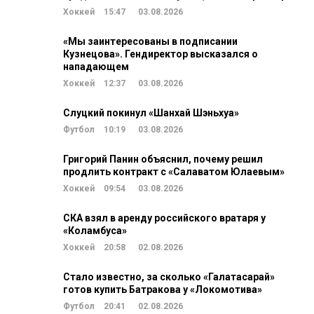
Хоккей
15:47
03.08.2026
«Мы заинтересованы в подписании
Кузнецова». Гендиректор высказался о
нападающем
Хоккей
12:37
03.08.2026
Слуцкий покинул «Шанхай Шэньхуа»
Футбол
10:19
03.08.2026
Григорий Панин объяснил, почему решил
продлить контракт с «Салаватом Юлаевым»
Хоккей
09:54
03.08.2026
СКА взял в аренду российского вратаря у
«Коламбуса»
Хоккей
20:58
02.08.2026
Стало известно, за сколько «Галатасарай»
готов купить Батракова у «Локомотива»
Футбол
20:41
02.08.2026