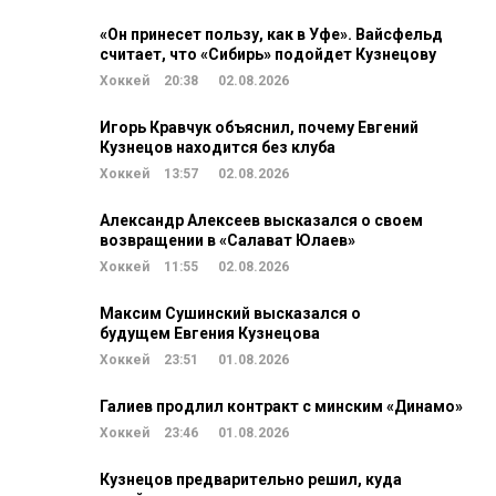
«Он принесет пользу, как в Уфе». Вайсфельд
считает, что «Сибирь» подойдет Кузнецову
Хоккей
20:38
02.08.2026
Игорь Кравчук объяснил, почему Евгений
Кузнецов находится без клуба
Хоккей
13:57
02.08.2026
Александр Алексеев высказался о своем
возвращении в «Салават Юлаев»
Хоккей
11:55
02.08.2026
Максим Сушинский высказался о
будущем Евгения Кузнецова
Хоккей
23:51
01.08.2026
Галиев продлил контракт с минским «Динамо»
Хоккей
23:46
01.08.2026
Кузнецов предварительно решил, куда