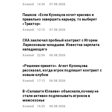
Хоккей
14:36
07.08.2026
Пашков: «Если Кузнецов хочет красиво и
правильно завершить карьеру, то выберет
«Трактор»
Хоккей
12:15
07.08.2026
СКА заключил пробный контракт с Игорем
Ларионовым-младшим. Известна зарплата
нападающего
Хоккей
22:56
06.08.2026
«Решение принято». Агент Кузнецова
рассказал, когда игрок подпишет контракт с
новым клубом
Хоккей
17:13
06.08.2026
В «Салавате Юлаеве» объяснили,почему не
стали активно подписывать игроков в
межсезонье
Хоккей
16:25
06.08.2026