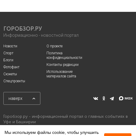
ГОРОБЗОР.РУ
Информационно - новостной портал
Новости
О проекте
Спорт
Политика
конфиденциальности
Блоги
Контакты редакции
Фотофакт
Использование
Сюжеты
материалов сайта
Спецпроекты
наверх
Горобзор.ру - информационный портал о главных событиях в
Уфе и Башкирии
Мы используем файлы cookie, чтобы улучшить