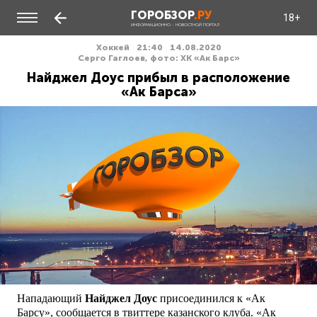
ГОРОБЗОР
.РУ
18+
ИНФОРМАЦИОННО - НОВОСТНОЙ ПОРТАЛ
Хоккей
21:40
14.08.2020
Серго Гаглоев, фото: ХК «Ак Барс»
Найджел Доус прибыл в расположение
«Ак Барса»
Нападающий
Найджел Доус
присоединился к «Ак
Барсу», сообщается в твиттере казанского клуба. «Ак