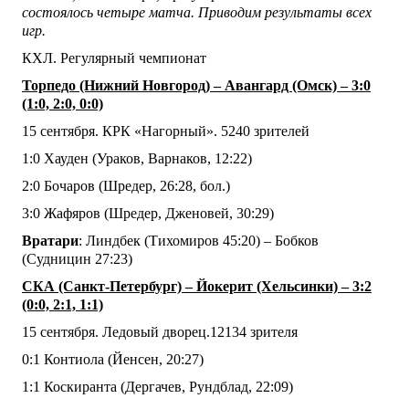
состоялось четыре матча. Приводим результаты всех
игр.
КХЛ. Регулярный чемпионат
Торпедо (Нижний Новгород) – Авангард (Омск) – 3:0
(1:0, 2:0, 0:0)
15 сентября. КРК «Нагорный». 5240 зрителей
1:0 Хауден (Ураков, Варнаков, 12:22)
2:0 Бочаров (Шредер, 26:28, бол.)
3:0 Жафяров (Шредер, Дженовей, 30:29)
Вратари
: Линдбек (Тихомиров 45:20) – Бобков
(Судницин 27:23)
СКА (Санкт-Петербург) – Йокерит (Хельсинки) – 3:2
(0:0, 2:1, 1:1)
15 сентября. Ледовый дворец.12134 зрителя
0:1 Контиола (Йенсен, 20:27)
1:1 Коскиранта (Дергачев, Рундблад, 22:09)