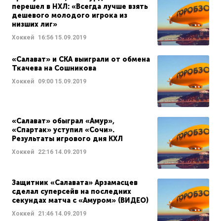
перешел в НХЛ: «Всегда лучше взять
дешевого молодого игрока из
низших лиг»
Хоккей
16:56
15.09.2019
«Салават» и СКА выиграли от обмена
Ткачева на Сошникова
Хоккей
09:00
15.09.2019
«Салават» обыграл «Амур»,
«Спартак» уступил «Сочи».
Результаты игрового дня КХЛ
Хоккей
22:16
14.09.2019
Защитник «Салавата» Арзамасцев
сделал суперсейв на последних
секундах матча с «Амуром» (ВИДЕО)
Хоккей
21:46
14.09.2019