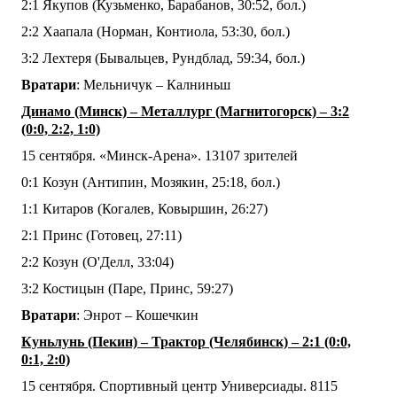
2:1 Якупов (Кузьменко, Барабанов, 30:52, бол.)
2:2 Хаапала (Норман, Контиола, 53:30, бол.)
3:2 Лехтеря (Бывальцев, Рундблад, 59:34, бол.)
Вратари
: Мельничук – Калниньш
Динамо (Минск) – Металлург (Магнитогорск) – 3:2
(0:0, 2:2, 1:0)
15 сентября. «Минск-Арена». 13107 зрителей
0:1 Козун (Антипин, Мозякин, 25:18, бол.)
1:1 Китаров (Когалев, Ковыршин, 26:27)
2:1 Принс (Готовец, 27:11)
2:2 Козун (О'Делл, 33:04)
3:2 Костицын (Паре, Принс, 59:27)
Вратари
: Энрот – Кошечкин
Куньлунь (Пекин) – Трактор (Челябинск) – 2:1 (0:0,
0:1, 2:0)
15 сентября. Спортивный центр Универсиады. 8115