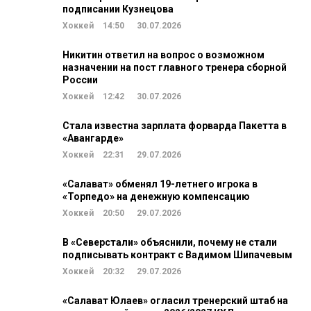
подписании Кузнецова
Хоккей
14:50
30.07.2026
Никитин ответил на вопрос о возможном
назначении на пост главного тренера сборной
России
Хоккей
12:42
30.07.2026
Стала известна зарплата форварда Пакетта в
«Авангарде»
Хоккей
22:31
29.07.2026
«Салават» обменял 19-летнего игрока в
«Торпедо» на денежную компенсацию
Хоккей
20:50
29.07.2026
В «Северстали» объяснили, почему не стали
подписывать контракт с Вадимом Шипачевым
Хоккей
20:32
29.07.2026
«Салават Юлаев» огласил тренерский штаб на