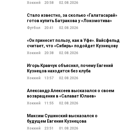
Хоккей
20:58
02.08.2026
Стало известно, за сколько «Галатасарай»
готов купить Батракова у «Локомотива»
Футбол
20:41
02.08.2026
«Он принесет пользу, как в Уфе». Вайсфельд
считает, что «Сибирь» подойдет Кузнецову
Хоккей
20:38
02.08.2026
Игорь Кравчук объяснил, почему Евгений
Кузнецов находится без клуба
Хоккей
13:57
02.08.2026
Александр Алексеев высказался о своем
возвращении в «Салават Юлаев»
Хоккей
11:55
02.08.2026
Максим Сушинский высказался о
будущем Евгения Кузнецова
Хоккей
23:51
01.08.2026