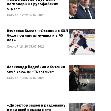
легионеры из русофобских
стран»
Хоккей
12:22
06.07.2026
Вячеслав Быков: «Овечкин в КХЛ
будет одним из лучших и в 45
лет»
Хоккей
21:20
05.07.2026
Александр Кадейкин объяснил
свой уход из «Трактора»
Хоккей
13:06
05.07.2026
«Директор зашел в раздевалку
и при всей команде это