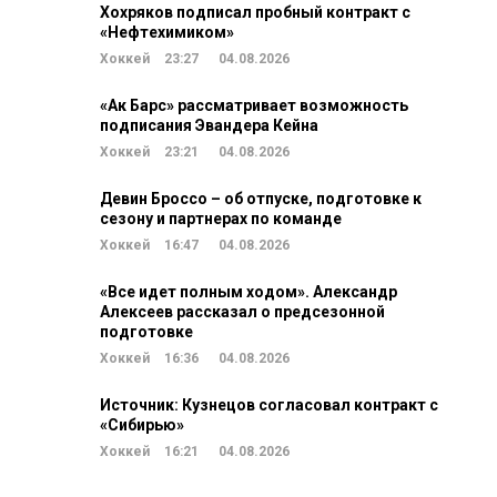
Хохряков подписал пробный контракт с
«Нефтехимиком»
Хоккей
23:27
04.08.2026
«Ак Барс» рассматривает возможность
подписания Эвандера Кейна
Хоккей
23:21
04.08.2026
Девин Броссо – об отпуске, подготовке к
сезону и партнерах по команде
Хоккей
16:47
04.08.2026
«Все идет полным ходом». Александр
Алексеев рассказал о предсезонной
подготовке
Хоккей
16:36
04.08.2026
Источник: Кузнецов согласовал контракт с
«Сибирью»
Хоккей
16:21
04.08.2026