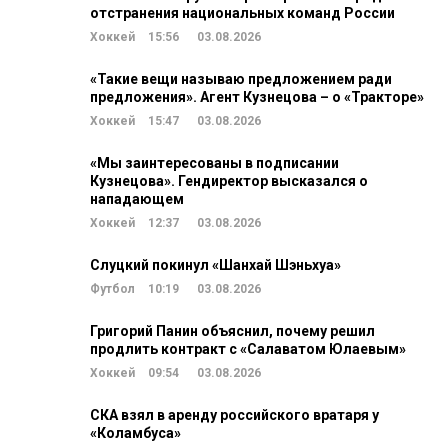
отстранения национальных команд России
Хоккей
15:56
03.08.2026
«Такие вещи называю предложением ради
предложения». Агент Кузнецова – о «Тракторе»
Хоккей
15:47
03.08.2026
«Мы заинтересованы в подписании
Кузнецова». Гендиректор высказался о
нападающем
Хоккей
12:37
03.08.2026
Слуцкий покинул «Шанхай Шэньхуа»
Футбол
10:19
03.08.2026
Григорий Панин объяснил, почему решил
продлить контракт с «Салаватом Юлаевым»
Хоккей
09:54
03.08.2026
СКА взял в аренду российского вратаря у
«Коламбуса»