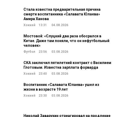
Стала известна предварительная причина
смерти воспитанника «Салавата Юлаева»
Амира Ханова
Хоккей
13:31
04.08.2026
Мостовой: «Слуцкий два раза обосрался в
Китае. Даже там поняли, что он нефутбольный
человек»
Футбол
23:56
03.08.2026
СКА заключил пятилетний контракт с Василием
Глотовым. Известна зарплата форварда
Хоккей
23:40
03.08.2026
Воспитанник «Салавата Юлаева» ушел из
жизни в возрасте 19 лет
Хоккей
23:30
03.08.2026
Николай Заварухин отреагировал на продление