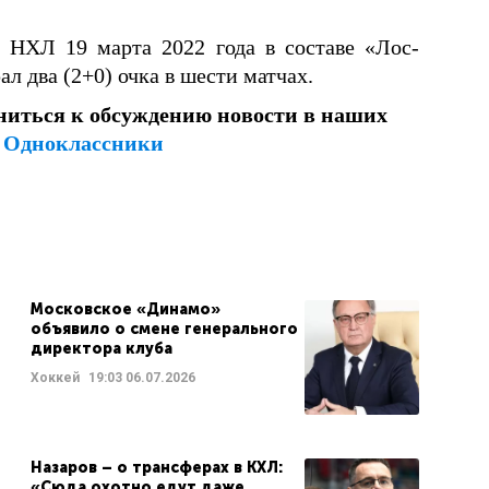
 НХЛ 19 марта 2022 года в составе «Лос-
л два (2+0) очка в шести матчах.
ниться к обсуждению новости в наших
и
Одноклассники
Московское «Динамо»
объявило о смене генерального
директора клуба
Хоккей
19:03
06.07.2026
Назаров – о трансферах в КХЛ:
«Сюда охотно едут даже