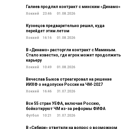
Галиев продлил контракт с минским «Динамо»
Хоккей
23:46
01.08.2026
Кузнецов предварительно решил, куда
перейдет этим летом
Хоккей
16:16
01.08.2026
В «Динамо» расторгли контракт с Маминым.
Стало известно, где игрок может продолжить
карьеру
Хоккей
10:49
01.08.2026
Вячеслав Быков отреагировал на решение
ИИХФ о недопуске России на ЧМ-2027
Хоккей
16:46
31.07.2026
Все 55 стран УЕФА, включая Россию,
бойкотируют ЧМ из-за реформы ФИФА
Футбол
10:21
31.07.2026
В «Сибири» ответили на вопрос о возможном