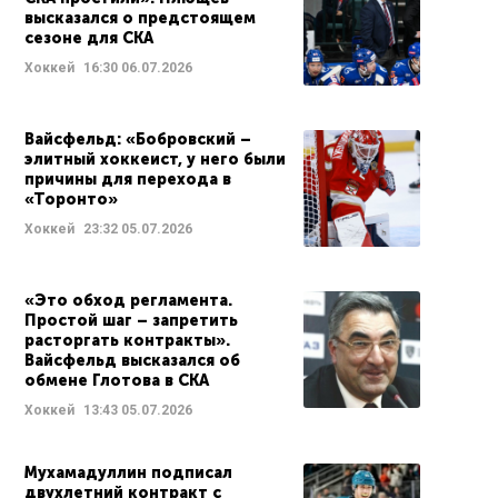
высказался о предстоящем
сезоне для СКА
Хоккей
16:30
06.07.2026
Вайсфельд: «Бобровский –
элитный хоккеист, у него были
причины для перехода в
«Торонто»
Хоккей
23:32
05.07.2026
«Это обход регламента.
Простой шаг – запретить
расторгать контракты».
Вайсфельд высказался об
обмене Глотова в СКА
Хоккей
13:43
05.07.2026
Мухамадуллин подписал
двухлетний контракт с