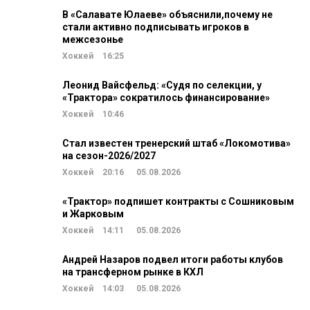
В «Салавате Юлаеве» объяснили,почему не
стали активно подписывать игроков в
межсезонье
Хоккей
16:25
Леонид Вайсфельд: «Судя по селекции, у
«Трактора» сократилось финансирование»
Хоккей
10:46
Стал известен тренерский штаб «Локомотива»
на сезон-2026/2027
Хоккей
20:16
05.08.2026
«Трактор» подпишет контракты с Сошниковым
и Жарковым
Хоккей
14:11
05.08.2026
Андрей Назаров подвел итоги работы клубов
на трансферном рынке в КХЛ
Хоккей
14:03
05.08.2026