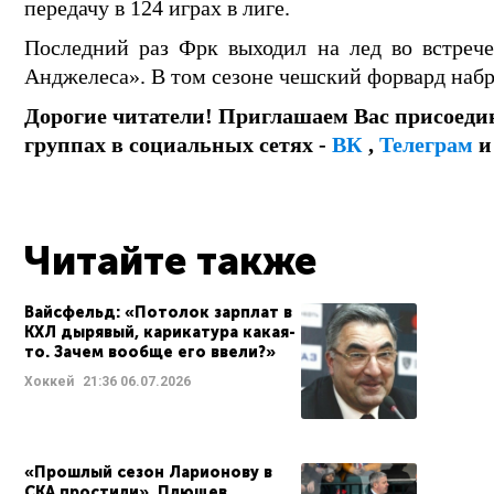
передачу в 124 играх в лиге.
Последний раз Фрк выходил на лед во встрече
Анджелеса». В том сезоне чешский форвард набра
Дорогие читатели! Приглашаем Вас присоеди
группах в социальных сетях -
ВК
,
Телеграм
Читайте также
Вайсфельд: «Потолок зарплат в
КХЛ дырявый, карикатура какая-
то. Зачем вообще его ввели?»
Хоккей
21:36
06.07.2026
«Прошлый сезон Ларионову в
СКА простили». Плющев