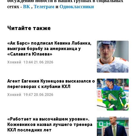
обсуждению новости в наших группах в социальных
сетях -
ВК
,
Телеграм
и
Одноклассники
Читайте также
«Ак Барс» подписал Кевина Лабанка,
выиграв борьбу за американца у
«Салавата Юлаева»
Хоккей
13:44
21.06.2026
Агент Евгения Кузнецова высказался о
переговорах с клубами КХЛ
Хоккей
19:47
20.06.2026
«Работает на высочайшем уровне».
Кожевников назвал лучшего тренера
КХЛ последних лет