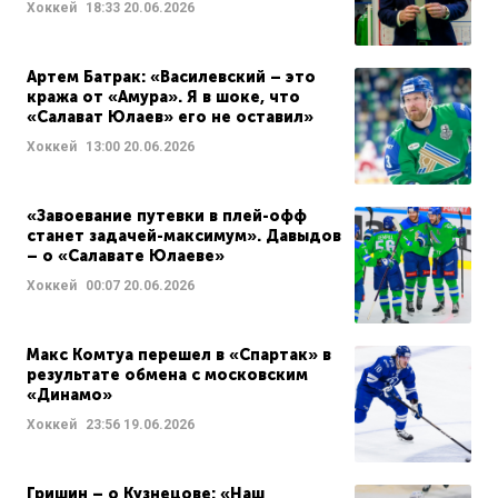
Хоккей
18:33
20.06.2026
Артем Батрак: «Василевский – это
кража от «Амура». Я в шоке, что
«Салават Юлаев» его не оставил»
Хоккей
13:00
20.06.2026
«Завоевание путевки в плей-офф
станет задачей-максимум». Давыдов
– о «Салавате Юлаеве»
Хоккей
00:07
20.06.2026
Макс Комтуа перешел в «Спартак» в
результате обмена с московским
«Динамо»
Хоккей
23:56
19.06.2026
Гришин – о Кузнецове: «Наш