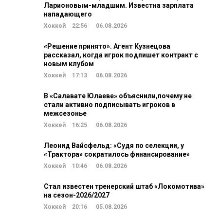
Ларионовым-младшим. Известна зарплата
нападающего
Хоккей
22:56
06.08.2026
«Решение принято». Агент Кузнецова
рассказал, когда игрок подпишет контракт с
новым клубом
Хоккей
17:13
06.08.2026
В «Салавате Юлаеве» объяснили,почему не
стали активно подписывать игроков в
межсезонье
Хоккей
16:25
06.08.2026
Леонид Вайсфельд: «Судя по селекции, у
«Трактора» сократилось финансирование»
Хоккей
10:46
06.08.2026
Стал известен тренерский штаб «Локомотива»
на сезон-2026/2027
Хоккей
20:16
05.08.2026