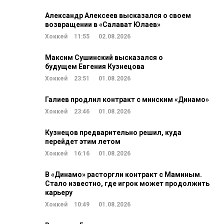
Александр Алексеев высказался о своем
возвращении в «Салават Юлаев»
Хоккей
11:55
02.08.2026
Максим Сушинский высказался о
будущем Евгения Кузнецова
Хоккей
23:51
01.08.2026
Галиев продлил контракт с минским «Динамо»
Хоккей
23:46
01.08.2026
Кузнецов предварительно решил, куда
перейдет этим летом
Хоккей
16:16
01.08.2026
В «Динамо» расторгли контракт с Маминым.
Стало известно, где игрок может продолжить
карьеру
Хоккей
10:49
01.08.2026