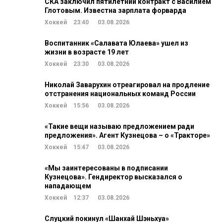
СКА заключил пятилетний контракт с Василием
Глотовым. Известна зарплата форварда
Хоккей
23:40
03.08.2026
Воспитанник «Салавата Юлаева» ушел из
жизни в возрасте 19 лет
Хоккей
23:30
03.08.2026
Николай Заварухин отреагировал на продление
отстранения национальных команд России
Хоккей
15:56
03.08.2026
«Такие вещи называю предложением ради
предложения». Агент Кузнецова – о «Тракторе»
Хоккей
15:47
03.08.2026
«Мы заинтересованы в подписании
Кузнецова». Гендиректор высказался о
нападающем
Хоккей
12:37
03.08.2026
Слуцкий покинул «Шанхай Шэньхуа»