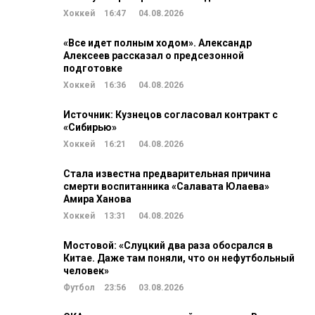
Хоккей
16:47
04.08.2026
«Все идет полным ходом». Александр
Алексеев рассказал о предсезонной
подготовке
Хоккей
16:36
04.08.2026
Источник: Кузнецов согласовал контракт с
«Сибирью»
Хоккей
16:21
04.08.2026
Стала известна предварительная причина
смерти воспитанника «Салавата Юлаева»
Амира Ханова
Хоккей
13:31
04.08.2026
Мостовой: «Слуцкий два раза обосрался в
Китае. Даже там поняли, что он нефутбольный
человек»
Футбол
23:56
03.08.2026