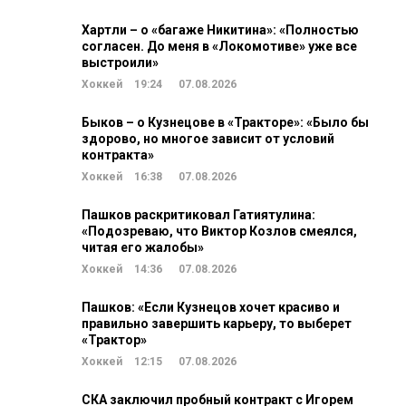
Хартли – о «багаже Никитина»: «Полностью
согласен. До меня в «Локомотиве» уже все
выстроили»
Хоккей
19:24
07.08.2026
Быков – о Кузнецове в «Тракторе»: «Было бы
здорово, но многое зависит от условий
контракта»
Хоккей
16:38
07.08.2026
Пашков раскритиковал Гатиятулина:
«Подозреваю, что Виктор Козлов смеялся,
читая его жалобы»
Хоккей
14:36
07.08.2026
Пашков: «Если Кузнецов хочет красиво и
правильно завершить карьеру, то выберет
«Трактор»
Хоккей
12:15
07.08.2026
СКА заключил пробный контракт с Игорем