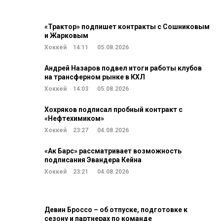
«Трактор» подпишет контракты с Сошниковым
и Жарковым
Хоккей
14:11
05.08.2026
Андрей Назаров подвел итоги работы клубов
на трансферном рынке в КХЛ
Хоккей
14:03
05.08.2026
Хохряков подписал пробный контракт с
«Нефтехимиком»
Хоккей
23:27
04.08.2026
«Ак Барс» рассматривает возможность
подписания Эвандера Кейна
Хоккей
23:21
04.08.2026
Девин Броссо – об отпуске, подготовке к
сезону и партнерах по команде