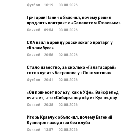
Футбол
10:19
03.08.2026
Григорий Панин объяснил, почему решил
продлить контракт с «Салаватом Юлаевым»
Хоккей
09:54
03.08.2026
СКА взял в аренду российского вратаря у
«Коламбуса»
Хоккей
20:58
02.08.2026
Стало известно, за сколько «Галатасарай»
готов купить Батракова у «Локомотива»
Футбол
20:41
02.08.2026
«Он принесет пользу, как в Уфе». Вайсфельд
считает, что «Сибирь» подойдет Кузнецову
Хоккей
20:38
02.08.2026
Игорь Кравчук объяснил, почему Евгений
Кузнецов находится без клуба
Хоккей
13:57
02.08.2026