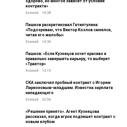
здорово, но многое зависит от условий
контракта»
Хоккей
16:38
Пашков раскритиковал Гатиятулина:
«Подозреваю, что Виктор Козлов смеялся,
читая его жалобы»
Хоккей
14:36
Пашков: «Если Кузнецов хочет красиво и
правильно завершить карьеру, то выберет
«Трактор»
Хоккей
12:15
СКА заключил пробный контракт с Игорем
Ларионовым-младшим. Известна зарплата
нападающего
Хоккей
22:56
«Решение принято». Агент Кузнецова
рассказал, когда игрок подпишет контракт с
новым клубом