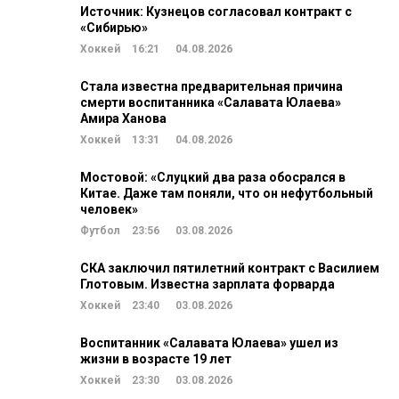
Источник: Кузнецов согласовал контракт с
«Сибирью»
Хоккей
16:21
04.08.2026
Стала известна предварительная причина
смерти воспитанника «Салавата Юлаева»
Амира Ханова
Хоккей
13:31
04.08.2026
Мостовой: «Слуцкий два раза обосрался в
Китае. Даже там поняли, что он нефутбольный
человек»
Футбол
23:56
03.08.2026
СКА заключил пятилетний контракт с Василием
Глотовым. Известна зарплата форварда
Хоккей
23:40
03.08.2026
Воспитанник «Салавата Юлаева» ушел из
жизни в возрасте 19 лет
Хоккей
23:30
03.08.2026