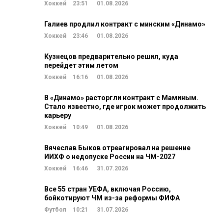
Хоккей
23:51
01.08.2026
Галиев продлил контракт с минским «Динамо»
Хоккей
23:46
01.08.2026
Кузнецов предварительно решил, куда
перейдет этим летом
Хоккей
16:16
01.08.2026
В «Динамо» расторгли контракт с Маминым.
Стало известно, где игрок может продолжить
карьеру
Хоккей
10:49
01.08.2026
Вячеслав Быков отреагировал на решение
ИИХФ о недопуске России на ЧМ-2027
Хоккей
16:46
31.07.2026
Все 55 стран УЕФА, включая Россию,
бойкотируют ЧМ из-за реформы ФИФА
Футбол
10:21
31.07.2026