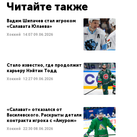
Читайте также
Вадим Шипачев стал игроком
«Салавата Юлаева»
Хоккей
14:07
09.06.2026
Стало известно, где продолжит
карьеру Нэйтан Тодд
Хоккей
12:27
09.06.2026
«Салават» отказался от
Василевского. Раскрыты детали
контракта игрока с «Амуром»
Хоккей
22:30
08.06.2026