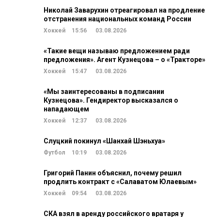
Николай Заварухин отреагировал на продление
отстранения национальных команд России
Хоккей
15:56
03.08.2026
«Такие вещи называю предложением ради
предложения». Агент Кузнецова – о «Тракторе»
Хоккей
15:47
03.08.2026
«Мы заинтересованы в подписании
Кузнецова». Гендиректор высказался о
нападающем
Хоккей
12:37
03.08.2026
Слуцкий покинул «Шанхай Шэньхуа»
Футбол
10:19
03.08.2026
Григорий Панин объяснил, почему решил
продлить контракт с «Салаватом Юлаевым»
Хоккей
09:54
03.08.2026
СКА взял в аренду российского вратаря у