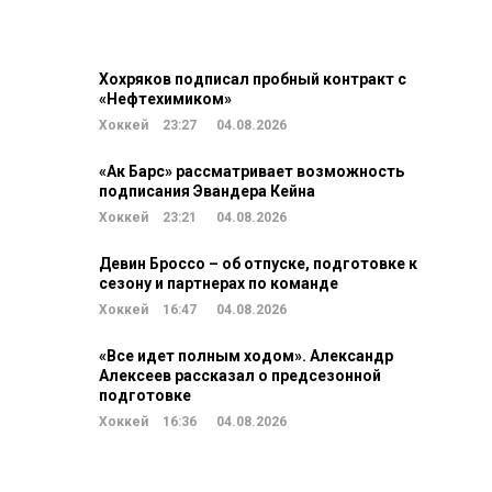
Хохряков подписал пробный контракт с
«Нефтехимиком»
Хоккей
23:27
04.08.2026
«Ак Барс» рассматривает возможность
подписания Эвандера Кейна
Хоккей
23:21
04.08.2026
Девин Броссо – об отпуске, подготовке к
сезону и партнерах по команде
Хоккей
16:47
04.08.2026
«Все идет полным ходом». Александр
Алексеев рассказал о предсезонной
подготовке
Хоккей
16:36
04.08.2026