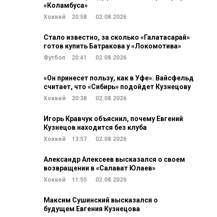
«Коламбуса»
Хоккей
20:58
02.08.2026
Стало известно, за сколько «Галатасарай»
готов купить Батракова у «Локомотива»
Футбол
20:41
02.08.2026
«Он принесет пользу, как в Уфе». Вайсфельд
считает, что «Сибирь» подойдет Кузнецову
Хоккей
20:38
02.08.2026
Игорь Кравчук объяснил, почему Евгений
Кузнецов находится без клуба
Хоккей
13:57
02.08.2026
Александр Алексеев высказался о своем
возвращении в «Салават Юлаев»
Хоккей
11:55
02.08.2026
Максим Сушинский высказался о
будущем Евгения Кузнецова