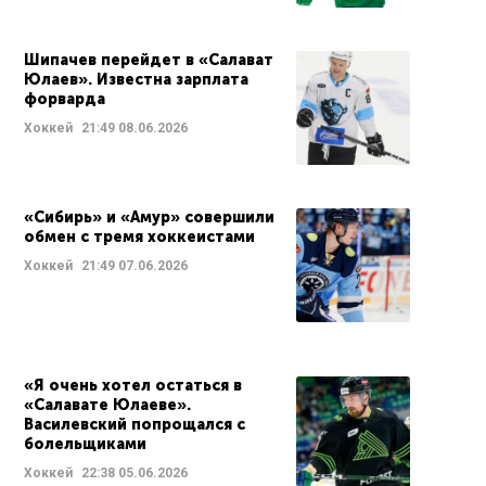
Шипачев перейдет в «Салават
Юлаев». Известна зарплата
форварда
Хоккей
21:49
08.06.2026
«Сибирь» и «Амур» совершили
обмен с тремя хоккеистами
Хоккей
21:49
07.06.2026
«Я очень хотел остаться в
«Салавате Юлаеве».
Василевский попрощался с
болельщиками
Хоккей
22:38
05.06.2026