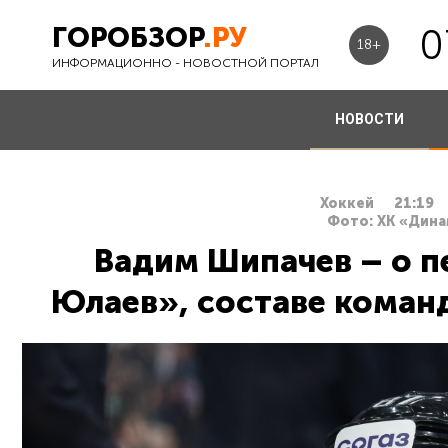
ГОРОБЗОР
.РУ
0
18+
ИНФОРМАЦИОННО - НОВОСТНОЙ ПОРТАЛ
НОВОСТИ
Хоккей
21:19
Фото: ХК «Дин
Вадим Шипачев – о п
Юлаев», составе коман