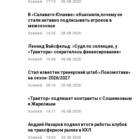
Хоккей
17:13
06.08.2026
В «Салавате Юлаеве» объяснили,почему не
стали активно подписывать игроков в
межсезонье
Хоккей
16:25
06.08.2026
Леонид Вайсфельд: «Судя по селекции, у
«Трактора» сократилось финансирование»
Хоккей
10:46
06.08.2026
Стал известен тренерский штаб «Локомотива»
на сезон-2026/2027
Хоккей
20:16
05.08.2026
«Трактор» подпишет контракты с Сошниковым
и Жарковым
Хоккей
14:11
05.08.2026
Андрей Назаров подвел итоги работы клубов
на трансферном рынке в КХЛ
Хоккей
14:03
05.08.2026