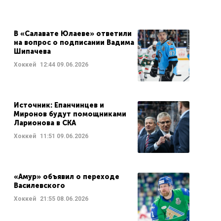
В «Салавате Юлаеве» ответили
на вопрос о подписании Вадима
Шипачева
Хоккей
12:44
09.06.2026
Источник: Епанчинцев и
Миронов будут помощниками
Ларионова в СКА
Хоккей
11:51
09.06.2026
«Амур» объявил о переходе
Василевского
Хоккей
21:55
08.06.2026