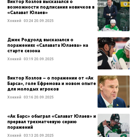
Виктор Козлов высказался о
возможности подписания новичков в
«Салават Юлаев»
Хоккей
03:24
20.09.2025
Джек Родуолд высказался о
поражениях «Салавата Юлаева» на
старте сезона
Хоккей
03:19
20.09.2025
Виктор Козлов – о поражении от «Ак
Барса», голе Ефремова и новом опыте
для молодых игроков
Хоккей
03:16
20.09.2025
«Ак Барс» обыграл «Салават Юлаев» и
прервал трехматчевую серию
поражений
Хоккей
03:13
20.09.2025