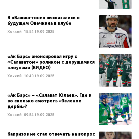
В «Вашингтоне» высказались о
будущем Овечкина в клубе
Хоккей
15:54
19.09.2025
«Ак Барс» анонсировал игру с
«Салаватом» роликом с дерущимися
клоунами (ВИДЕО)
Хоккей
10:40
19.09.2025
«Ак Барс» – «Салават Юлаев». Где и
во сколько смотреть «Зеленое
дерби»?
Хоккей
09:54
19.09.2025
Капризов не стал отвечать на вопрос