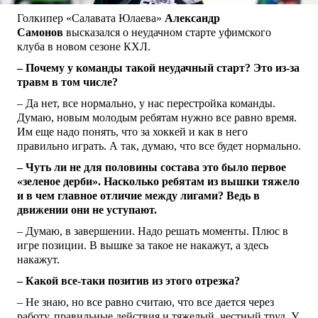
Голкипер «Салавата Юлаева»
Александр
Самонов
высказался о неудачном старте уфимского
клуба в новом сезоне КХЛ.
– Почему у команды такой неудачный старт? Это из-за
травм в том числе?
– Да нет, все нормально, у нас перестройка команды.
Думаю, новым молодым ребятам нужно все равно время.
Им еще надо понять, что за хоккей и как в него
правильно играть. А так, думаю, что все будет нормально.
– Чуть ли не для половины состава это было первое
«зеленое дерби». Насколько ребятам из вышки тяжело
и в чем главное отличие между лигами? Ведь в
движении они не уступают.
– Думаю, в завершении. Надо решать моменты. Плюс в
игре позиции. В вышке за такое не накажут, а здесь
накажут.
– Какой все-таки позитив из этого отрезка?
– Не знаю, но все равно считаю, что все дается через
работу, правильные действия и тяжелый, честный труд. У