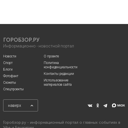
ГОРОБЗОР.РУ
Информационно - новостной портал
Новости
О проекте
Спорт
Политика
конфиденциальности
Блоги
Контакты редакции
Фотофакт
Использование
Сюжеты
материалов сайта
Спецпроекты
наверх
Горобзор.ру - информационный портал о главных событиях в
Уфе и Башкирии