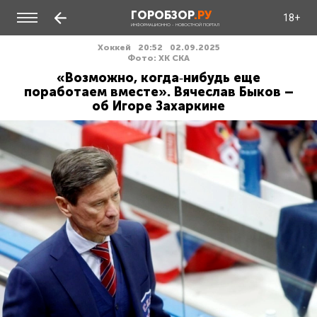
ГОРОБЗОР
.РУ
18+
ИНФОРМАЦИОННО - НОВОСТНОЙ ПОРТАЛ
Хоккей
20:52
02.09.2025
Фото: ХК СКА
«Возможно, когда‑нибудь еще
поработаем вместе». Вячеслав Быков –
об Игоре Захаркине