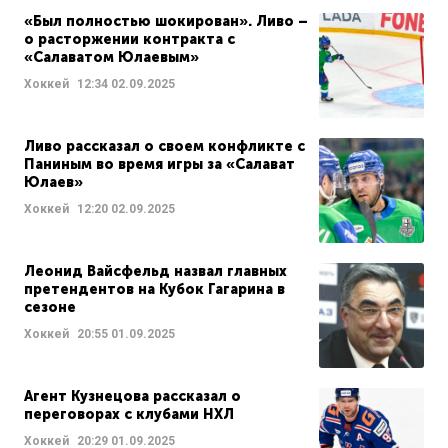
«Был полностью шокирован». Ливо –
о расторжении контракта с
«Салаватом Юлаевым»
Хоккей
12:34
02.09.2025
Ливо рассказал о своем конфликте с
Паниным во время игры за «Салават
Юлаев»
Хоккей
12:20
02.09.2025
Леонид Вайсфельд назвал главных
претендентов на Кубок Гагарина в
сезоне
Хоккей
20:55
01.09.2025
Агент Кузнецова рассказал о
переговорах с клубами НХЛ
Хоккей
20:29
01.09.2025