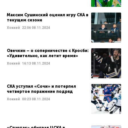
Максим Сушинский оценил игру СКА в
текущем сезоне
Хоккей
22:06
08.11.2024
Овечкин – о соперничестве с Кросби:
«Удивительно, как летит время»
Хоккей
16:13
08.11.2024
СКА уступил «Сочи» и потерпел
четвертое поражение подряд
Хоккей
00:23
08.11.2024
«Спартак» обыграл ЦСКА в