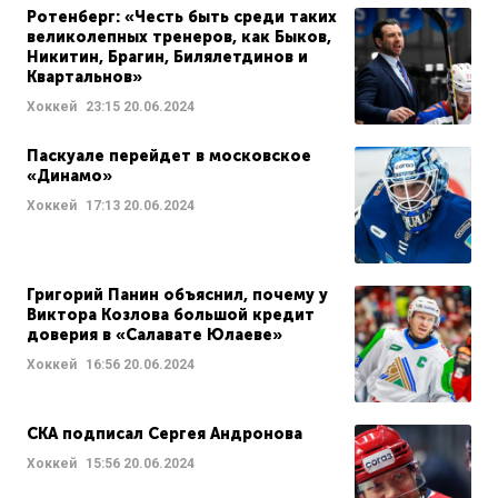
Ротенберг: «Честь быть среди таких
великолепных тренеров, как Быков,
Никитин, Брагин, Билялетдинов и
Квартальнов»
Хоккей
23:15
20.06.2024
Паскуале перейдет в московское
«Динамо»
Хоккей
17:13
20.06.2024
Григорий Панин объяснил, почему у
Виктора Козлова большой кредит
доверия в «Салавате Юлаеве»
Хоккей
16:56
20.06.2024
СКА подписал Сергея Андронова
Хоккей
15:56
20.06.2024