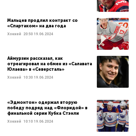
Мальцев продлил контракт со
«Спартаком» на два года
Хоккей
20:50
19.06.2024
Аймурзин рассказал, как
отреагировал на обмен из «Салавата
Юлаева» в «Северсталь»
Хоккей
10:30
19.06.2024
«Эдмонтон» одержал вторую
победу подряд над «Флоридой» в
финальной серии Кубка Стэнли
Хоккей
10:10
19.06.2024