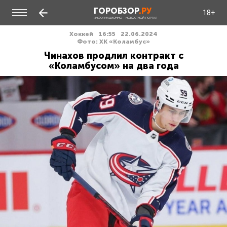
ГОРОБЗОР
.РУ
18+
ИНФОРМАЦИОННО - НОВОСТНОЙ ПОРТАЛ
Хоккей
16:55
22.06.2024
Фото: ХК «Коламбус»
Чинахов продлил контракт с
«Коламбусом» на два года