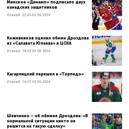
Минское «Динамо» подписало двух
канадских защитников
Хоккей
22:43
03.06.2024
Кожевников оценил обмен Дроздова
из «Салавата Юлаева» в ЦСКА
Хоккей
18:22
03.06.2024
Кагарлицкий перешел в «Торпедо»
Хоккей
16:37
03.06.2024
Шевченко – об обмене Дроздова: «В
нормальной ситуации никто не
решится на такую сделку»