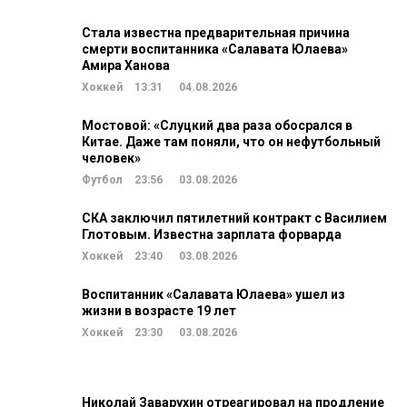
Стала известна предварительная причина
смерти воспитанника «Салавата Юлаева»
Амира Ханова
Хоккей
13:31
04.08.2026
Мостовой: «Слуцкий два раза обосрался в
Китае. Даже там поняли, что он нефутбольный
человек»
Футбол
23:56
03.08.2026
СКА заключил пятилетний контракт с Василием
Глотовым. Известна зарплата форварда
Хоккей
23:40
03.08.2026
Воспитанник «Салавата Юлаева» ушел из
жизни в возрасте 19 лет
Хоккей
23:30
03.08.2026
Николай Заварухин отреагировал на продление