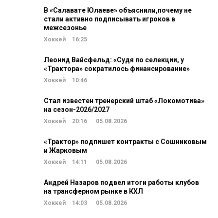
В «Салавате Юлаеве» объяснили,почему не
стали активно подписывать игроков в
межсезонье
Хоккей
16:25
Леонид Вайсфельд: «Судя по селекции, у
«Трактора» сократилось финансирование»
Хоккей
10:46
Стал известен тренерский штаб «Локомотива»
на сезон-2026/2027
Хоккей
20:16
05.08.2026
«Трактор» подпишет контракты с Сошниковым
и Жарковым
Хоккей
14:11
05.08.2026
Андрей Назаров подвел итоги работы клубов
на трансферном рынке в КХЛ
Хоккей
14:03
05.08.2026