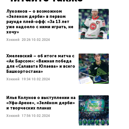
Лукоянов – о возможном
«Зеленом дерби» в первом
раунде плей-офф: «За 13 лет
уже надоело с ними играть, не
хочу»
Хоккей
20:26
10.02.2024
Хмелевский – об итоге матча с
«Ак Барсом»: «Важная победа
для «Салавата Юлаева» и всего
Башкортостана»
Хоккей
19:34
10.02.2024
Илья Колунов о выступлении на
«Уфа-Арене», «Зелёном дерби»
и творческих планах
Хоккей
17:56
10.02.2024