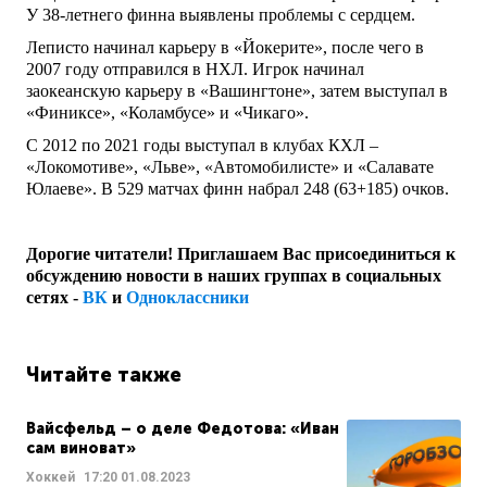
У 38-летнего финна выявлены проблемы с сердцем.
Леписто начинал карьеру в «Йокерите», после чего в
2007 году отправился в НХЛ. Игрок начинал
заокеанскую карьеру в «Вашингтоне», затем выступал в
«Финиксе», «Коламбусе» и «Чикаго».
С 2012 по 2021 годы выступал в клубах КХЛ –
«Локомотиве», «Льве», «Автомобилисте» и «Салавате
Юлаеве». В 529 матчах финн набрал 248 (63+185) очков.
Дорогие читатели! Приглашаем Вас присоединиться к
обсуждению новости в наших группах в социальных
сетях -
ВК
и
Одноклассники
Читайте также
Вайсфельд – о деле Федотова: «Иван
сам виноват»
Хоккей
17:20
01.08.2023