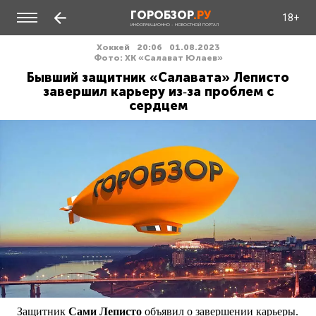
ГОРОБЗОР
.РУ
18+
ИНФОРМАЦИОННО - НОВОСТНОЙ ПОРТАЛ
Хоккей
20:06
01.08.2023
Фото: ХК «Салават Юлаев»
Бывший защитник «Салавата» Леписто
завершил карьеру из‑за проблем с
сердцем
Защитник
Сами Леписто
объявил о завершении карьеры.