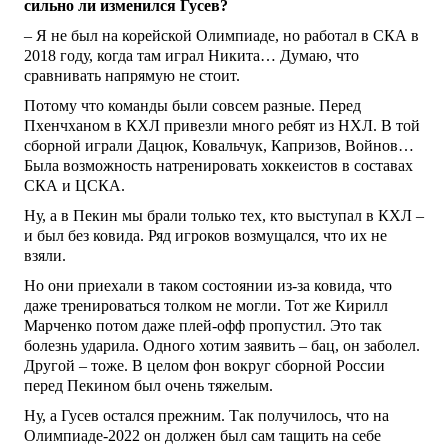
сильно ли изменился Гусев?
– Я не был на корейской Олимпиаде, но работал в СКА в
2018 году, когда там играл Никита… Думаю, что
сравнивать напрямую не стоит.
Потому что команды были совсем разные. Перед
Пхенчханом в КХЛ привезли много ребят из НХЛ. В той
сборной играли Дацюк, Ковальчук, Капризов, Войнов…
Была возможность натренировать хоккеистов в составах
СКА и ЦСКА.
Ну, а в Пекин мы брали только тех, кто выступал в КХЛ –
и был без ковида. Ряд игроков возмущался, что их не
взяли.
Но они приехали в таком состоянии из-за ковида, что
даже тренироваться толком не могли. Тот же Кирилл
Марченко потом даже плей-офф пропустил. Это так
болезнь ударила. Одного хотим заявить – бац, он заболел.
Другой – тоже. В целом фон вокруг сборной России
перед Пекином был очень тяжелым.
Ну, а Гусев остался прежним. Так получилось, что на
Олимпиаде-2022 он должен был сам тащить на себе