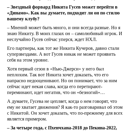
– Звездный форвард Никита Гусев может перейти в
«Динамо». Как вы думаете, подходит ли он по стилю
вашему клубу?
– Мнений может быть много, и они всегда разные. Но я
знаю Никиту. В моих глазах он – самолюбивый игрок. И
неслучайно Гусев сейчас уперся, ждет НХЛ.
Его партнеры, как тот же Никита Кучеров, давно стали
суперзвездами. А вот Гусев никак не может проявить
себя на этом уровне.
Хотя первый сезон в «Нью-Джерси» у него был
неплохим. Так вот Никита хочет доказать, что его
напрасно недооценивают. Но он понимает, что за ним
сейчас идет некая слава, когда его перетирают-
переминают, идет негатив, что он «безногий»…
А думаете, Гусева не цепляет, когда о нем говорят, что
ему не хватает движения? Я как-то разговаривал об этом
с Никитой. Он хочет доказать, что по-прежнему для всех
является примером.
– За четыре года, с Пхенчхана-2018 до Пекина-2022,