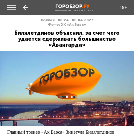
ГОРОБЗОР
.РУ
18+
ИНФОРМАЦИОННО - НОВОСТНОЙ ПОРТАЛ
Хоккей
00:24
08.04.2023
Фото: ХК «Ак Барс»
Билялетдинов объяснил, за счет чего
удается сдерживать большинство
«Авангарда»
Главный тренер «Ак Барса» Зинэтула Билялетдинов