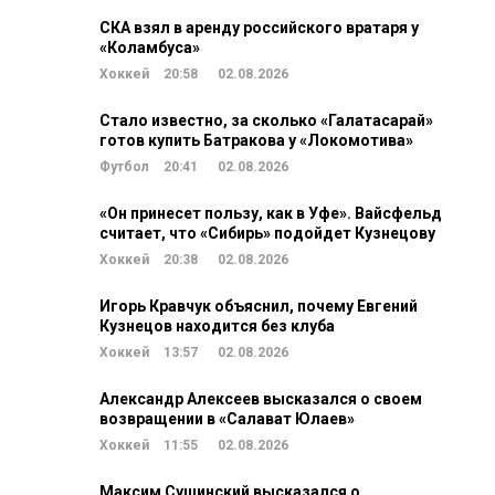
СКА взял в аренду российского вратаря у
«Коламбуса»
Хоккей
20:58
02.08.2026
Стало известно, за сколько «Галатасарай»
готов купить Батракова у «Локомотива»
Футбол
20:41
02.08.2026
«Он принесет пользу, как в Уфе». Вайсфельд
считает, что «Сибирь» подойдет Кузнецову
Хоккей
20:38
02.08.2026
Игорь Кравчук объяснил, почему Евгений
Кузнецов находится без клуба
Хоккей
13:57
02.08.2026
Александр Алексеев высказался о своем
возвращении в «Салават Юлаев»
Хоккей
11:55
02.08.2026
Максим Сушинский высказался о