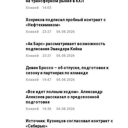
на трансферном рынке в КХЛ
Хоккей
14:03
Хохряков подписал пробный контракт с
«Нефтехимиком»
Хоккей
23:27
04.08.2026
«Ак Барс» рассматривает возможность
подписания Эвандера Кейна
Хоккей
23:21
04.08.2026
Девин Броссо – об отпуске, подготовке к
сезону и партнерах по команде
Хоккей
16:47
04.08.2026
«Все идет полным ходом». Александр
Алексеев рассказал о предсезонной
подготовке
Хоккей
16:36
04.08.2026
Источник: Кузнецов согласовал контракт с
«Сибирью»