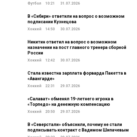
Футбол
10:21
31.07.2026
В «Сибири» ответили на вопрос о возможном
подписании Кузнецова
Хоккей
14:50
30.07.2026
Никитин ответил на вопрос о возможном
назначении на пост главного тренера сборной
России
Хоккей
12:42
30.07.2026
Стала известна зарплата форварда Пакетта в
«Авангарде»
Хоккей
22:31
29.07.2026
«Салават» обменял 19-летнего игрока в
«Торпедо» на денежную компенсацию
Хоккей
20:50
29.07.2026
В «Северстали» объяснили, почему не стали
подписывать контракт с Вадимом Шипачевым