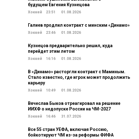
будущем Евгения Кузнецова
Хоккей
23:51
01.08.2026
Галиев продлил контракт с минским «Динамо»
Хоккей
23:46
01.08.2026
Кузнецов предварительно решил, куда
перейдет этим летом
Хоккей
16:16
01.08.2026
В «Динамо» расторгли контракт с Маминым.
Стало известно, где игрок может продолжить
карьеру
Хоккей
10:49
01.08.2026
Вячеслав Быков отреагировал на решение
ИИХФ о недопуске России на ЧМ-2027
Хоккей
16:46
31.07.2026
Все 55 стран УЕФА, включая Россию,
бойкотируют ЧМ из-за реформы ФИФА