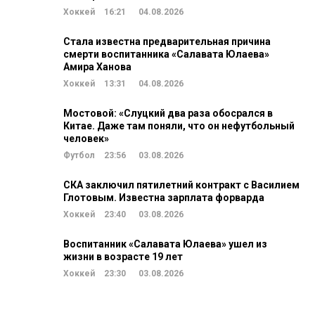
Хоккей
16:21
04.08.2026
Стала известна предварительная причина
смерти воспитанника «Салавата Юлаева»
Амира Ханова
Хоккей
13:31
04.08.2026
Мостовой: «Слуцкий два раза обосрался в
Китае. Даже там поняли, что он нефутбольный
человек»
Футбол
23:56
03.08.2026
СКА заключил пятилетний контракт с Василием
Глотовым. Известна зарплата форварда
Хоккей
23:40
03.08.2026
Воспитанник «Салавата Юлаева» ушел из
жизни в возрасте 19 лет
Хоккей
23:30
03.08.2026