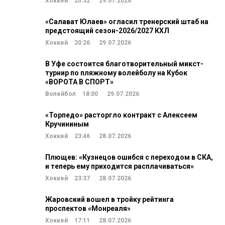
Хоккей
20:32
29.07.2026
«Салават Юлаев» огласил тренерский штаб на
предстоящий сезон-2026/2027 КХЛ
Хоккей
20:26
29.07.2026
В Уфе состоится благотворительный микст-
турнир по пляжному волейболу на Кубок
«ВОРОТА В СПОРТ»
Волейбол
18:00
29.07.2026
«Торпедо» расторгло контракт с Алексеем
Кручининым
Хоккей
23:46
28.07.2026
Плющев: «Кузнецов ошибся с переходом в СКА,
и теперь ему приходится расплачиваться»
Хоккей
23:37
28.07.2026
Жаровский вошел в тройку рейтинга
проспектов «Монреаля»
Хоккей
17:11
28.07.2026