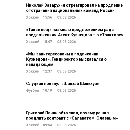
Николай Заварухин отреагировал на продление
отстранения национальных команд России
Хоккей
15:56
03.08.2026
«Такие вещи называю предложением ради
предложения». Агент Кузнецова – о «Тракторе»
Хоккей
15:47
03.08.2026
«Мы заинтересованы в подписании
Кузнецова». Гендиректор высказался о
нападающем
Хоккей
12:37
03.08.2026
Слуцкий покинул «Шанхай Шэньхуа»
Футбол
10:19
03.08.2026
Григорий Панин объяснил, почему решил
продлить контракт с «Салаватом Юлаевым»
Хоккей
09:54
03.08.2026