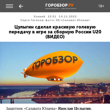
ГОРОБЗОР
.РУ
18+
ИНФОРМАЦИОННО - НОВОСТНОЙ ПОРТАЛ
Хоккей
15:31
14.11.2022
Серго Гаглоев, фото: ХК «Салават Юлаев»
Цулыгин сделал красивую голевую
передачу в игре за сборную России U20
(ВИДЕО)
Защитник «Салавата Юлаева»
Ярослав Цулыгин
,