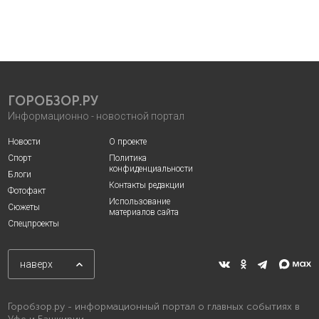
ГОРОБЗОР.РУ
Информационно - новостной портал
Новости
О проекте
Спорт
Политика
конфиденциальности
Блоги
Контакты редакции
Фотофакт
Использование
Сюжеты
материалов сайта
Спецпроекты
наверх
Горобзор.ру - информационный портал о главных событиях в