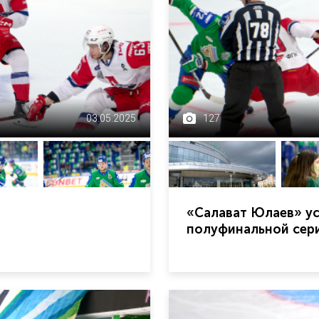
03.05.2025
127
«Салават Юлаев» ус
полуфинальной сери