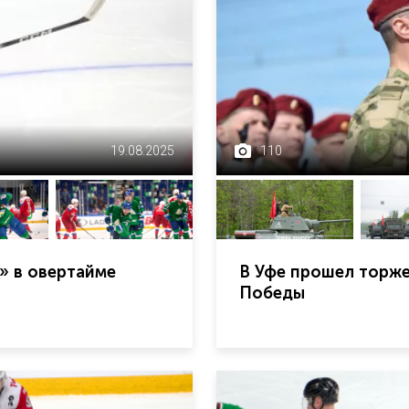
19.08.2025
110
» в овертайме
В Уфе прошел торж
Победы