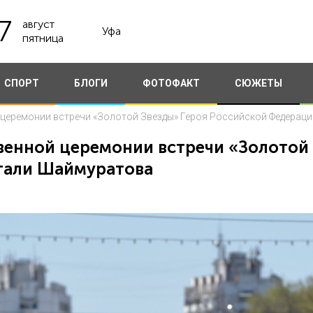
7
август
Уфа
пятница
СПОРТ
БЛОГИ
ФОТОФАКТ
СЮЖЕТЫ
 церемонии встречи «Золотой Звезды» Героя Российской Федерац
венной церемонии встречи «Золотой 
гали Шаймуратова