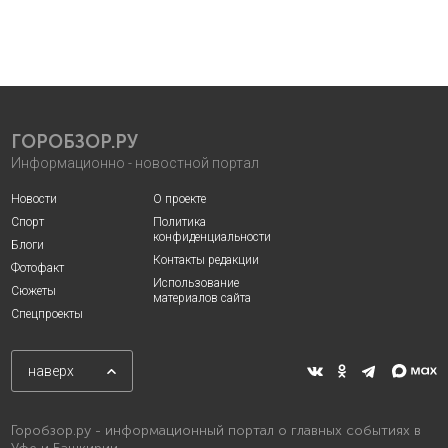
ГОРОБЗОР.РУ
Информационно - новостной портал
Новости
О проекте
Спорт
Политика
конфиденциальности
Блоги
Контакты редакции
Фотофакт
Использование
Сюжеты
материалов сайта
Спецпроекты
наверх
Горобзор.ру - информационный портал о главных событиях в