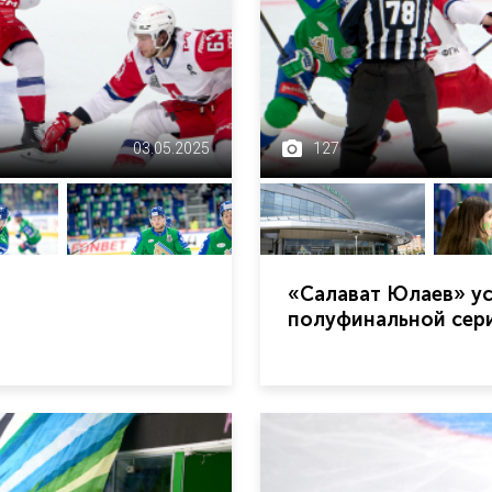
03.05.2025
127
«Салават Юлаев» ус
полуфинальной сери