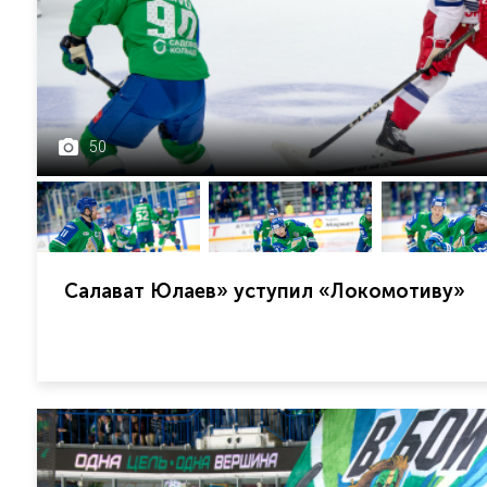
50
Салават Юлаев» уступил «Локомотиву»