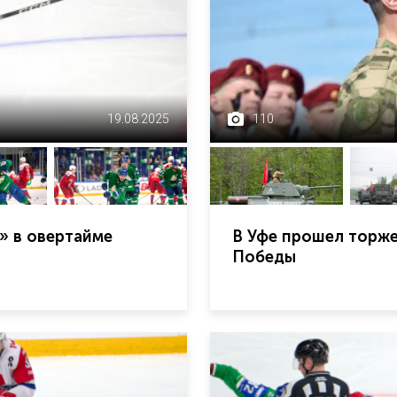
19.08.2025
110
» в овертайме
В Уфе прошел торж
Победы