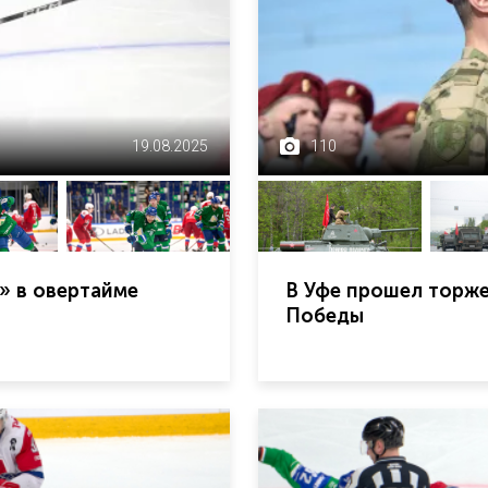
19.08.2025
110
» в овертайме
В Уфе прошел торж
Победы