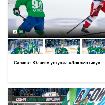
50
Салават Юлаев» уступил «Локомотиву»