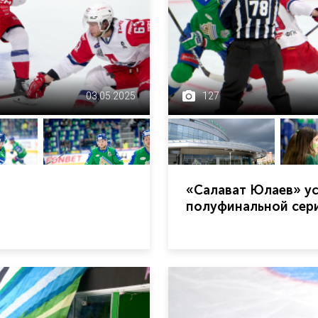
03.05.2025
127
«Салават Юлаев» ус
полуфинальной сери