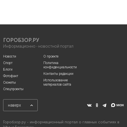
ГОРОБЗОР.РУ
Информационно - новостной портал
Новости
О проекте
Спорт
Политика
конфиденциальности
Блоги
Контакты редакции
Фотофакт
Использование
Сюжеты
материалов сайта
Спецпроекты
наверх
Горобзор.ру - информационный портал о главных событиях в