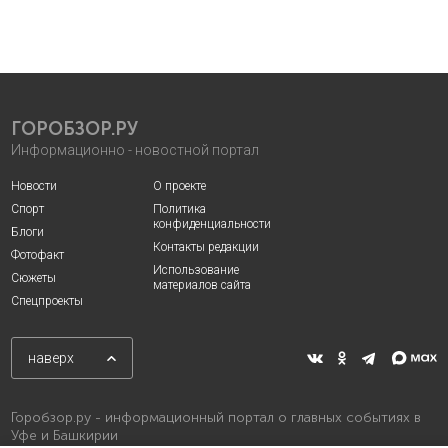
ГОРОБЗОР.РУ
Информационно - новостной портал
Новости
О проекте
Спорт
Политика
конфиденциальности
Блоги
Контакты редакции
Фотофакт
Использование
Сюжеты
материалов сайта
Спецпроекты
наверх
Горобзор.ру - информационный портал о главных событиях в
Уфе и Башкирии