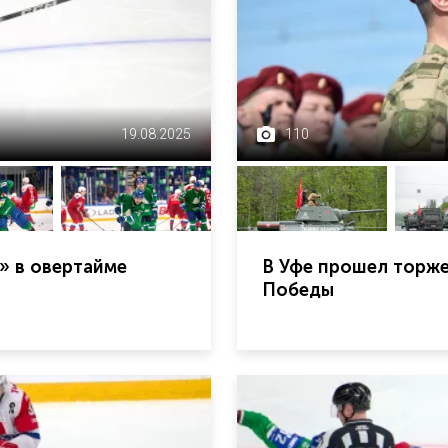
19.08.2025
110
» в овертайме
В Уфе прошел торж
Победы