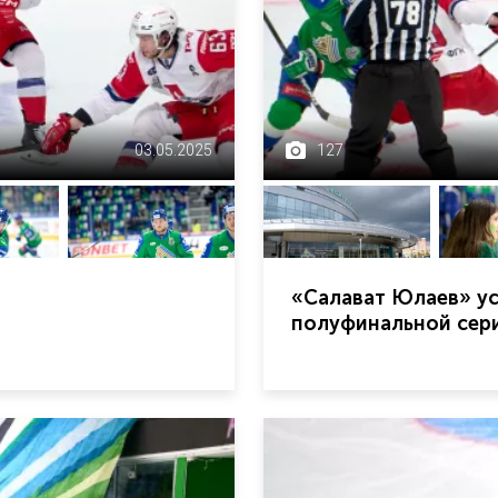
03.05.2025
127
«Салават Юлаев» ус
полуфинальной сери