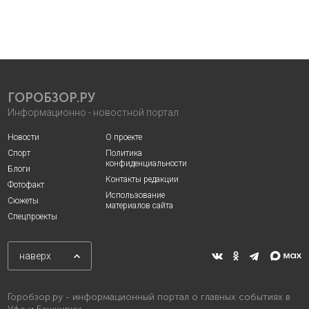
ГОРОБЗОР.РУ
Информационно - новостной портал
Новости
О проекте
Спорт
Политика
конфиденциальности
Блоги
Контакты редакции
Фотофакт
Использование
Сюжеты
материалов сайта
Спецпроекты
наверх
Горобзор.ру - информационный портал о главных событиях в