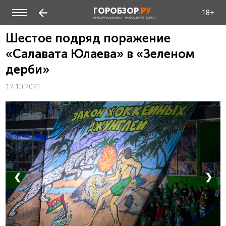
ГОРОБЗОР
.РУ
18+
ИНФОРМАЦИОННО - НОВОСТНОЙ ПОРТАЛ
Шестое подряд поражение
«Салавата Юлаева» в «Зеленом
дерби»
12.10.2021
❮
❯