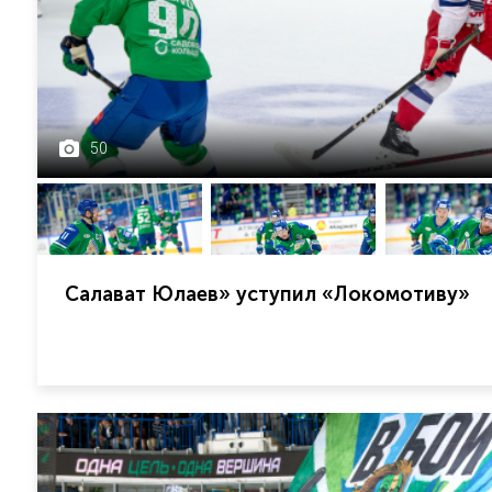
50
Салават Юлаев» уступил «Локомотиву»