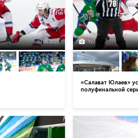
03.05.2025
127
«Салават Юлаев» ус
полуфинальной сери