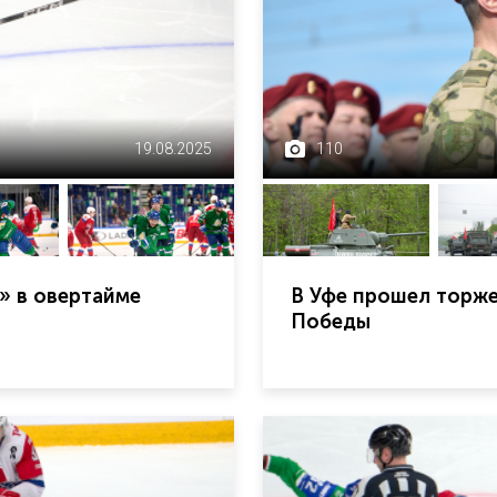
19.08.2025
110
» в овертайме
В Уфе прошел торж
Победы