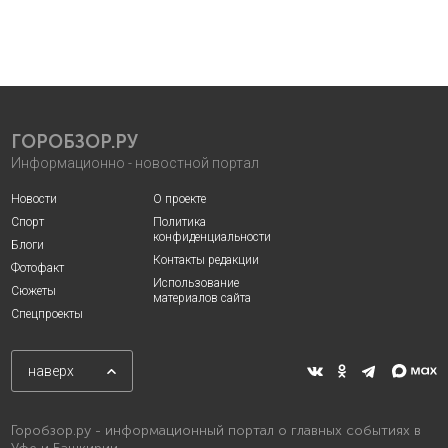
ГОРОБЗОР.РУ
Информационно - новостной портал
Новости
О проекте
Спорт
Политика
конфиденциальности
Блоги
Контакты редакции
Фотофакт
Использование
Сюжеты
материалов сайта
Спецпроекты
наверх
Горобзор.ру - информационный портал о главных событиях в