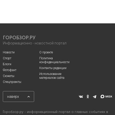
ГОРОБЗОР.РУ
Информационно - новостной портал
Новости
О проекте
Спорт
Политика
конфиденциальности
Блоги
Контакты редакции
Фотофакт
Использование
Сюжеты
материалов сайта
Спецпроекты
наверх
Горобзор.ру - информационный портал о главных событиях в