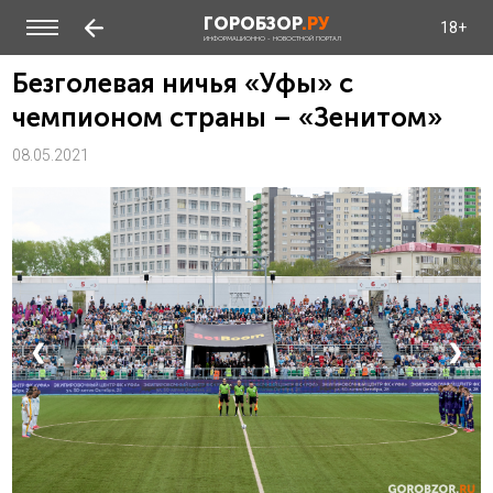
ГОРОБЗОР
.РУ
18+
ИНФОРМАЦИОННО - НОВОСТНОЙ ПОРТАЛ
Безголевая ничья «Уфы» с
чемпионом страны – «Зенитом»
08.05.2021
❮
❯