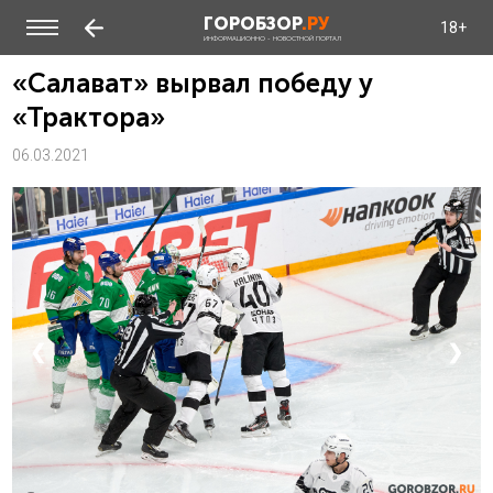
ГОРОБЗОР
.РУ
18+
ИНФОРМАЦИОННО - НОВОСТНОЙ ПОРТАЛ
«Салават» вырвал победу у
«Трактора»
06.03.2021
❮
❯