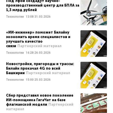
Под Уфой создадут научно-
производственный центр для БПЛА за
1,3 млрд рублей
Технологии
13:08
31.03.2026
«ИИ-инженер» поможет Билайну
экономить время специалистов и
улучшать качество
связи
Партнерский материал
Технологии
14:28
26.03.2026
Новостройки, пригороды и трассы:
Билайн прокачал 4G по всей
Башкирии
Партнерский материал
Технологии
15:00
25.03.2026
Сбер представил новое поколение
ИИ-помощника ГигаЧат на базе
флагманской модели
Партнерский
материал