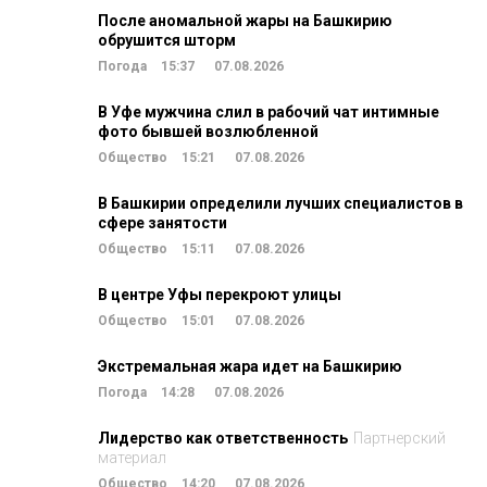
После аномальной жары на Башкирию
обрушится шторм
Погода
15:37
07.08.2026
В Уфе мужчина слил в рабочий чат интимные
фото бывшей возлюбленной
Общество
15:21
07.08.2026
В Башкирии определили лучших специалистов в
сфере занятости
Общество
15:11
07.08.2026
В центре Уфы перекроют улицы
Общество
15:01
07.08.2026
Экстремальная жара идет на Башкирию
Погода
14:28
07.08.2026
Лидерство как ответственность
Партнерский
материал
Общество
14:20
07.08.2026