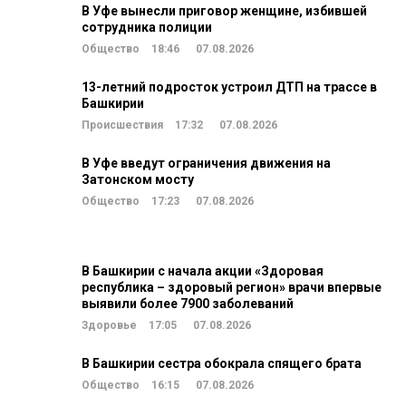
В Уфе вынесли приговор женщине, избившей
сотрудника полиции
Общество
18:46
07.08.2026
13-летний подросток устроил ДТП на трассе в
Башкирии
Происшествия
17:32
07.08.2026
В Уфе введут ограничения движения на
Затонском мосту
Общество
17:23
07.08.2026
В Башкирии с начала акции «Здоровая
республика – здоровый регион» врачи впервые
выявили более 7900 заболеваний
Здоровье
17:05
07.08.2026
В Башкирии сестра обокрала спящего брата
Общество
16:15
07.08.2026