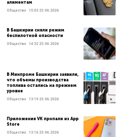
алиментам
Общество
15:03
25.06.2026
В Башкирии сняли режим
беспилотной опасности
Общество
14:32
25.06.2026
В Минпроме Башкирии заявили,
что объемы производства
топлива остались на прежнем
уровне
Общество
13:19
25.06.2026
Приложения VK пропали из App
Store
Общество
13:16
25.06.2026