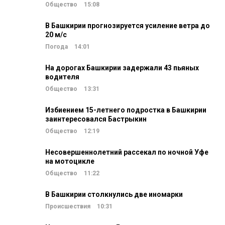
Общество
15:08
В Башкирии прогнозируется усиление ветра до
20 м/c
Погода
14:01
На дорогах Башкирии задержали 43 пьяных
водителя
Общество
13:31
Избиением 15-летнего подростка в Башкирии
заинтересовался Бастрыкин
Общество
12:19
Несовершеннолетний рассекал по ночной Уфе
на мотоцикле
Общество
11:22
В Башкирии столкнулись две иномарки
Происшествия
10:31