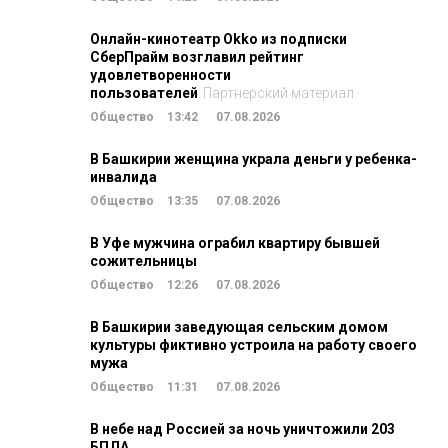
Онлайн-кинотеатр Okko из подписки
СберПрайм возглавил рейтинг
удовлетворенности
пользователей
Партнерский материал
Общество
13:42
07.08.2026
В Башкирии женщина украла деньги у ребенка-
инвалида
Общество
13:35
07.08.2026
В Уфе мужчина ограбил квартиру бывшей
сожительницы
Общество
12:26
07.08.2026
В Башкирии заведующая сельским домом
культуры фиктивно устроила на работу своего
мужа
Общество
11:31
07.08.2026
В небе над Россией за ночь уничтожили 203
БПЛА