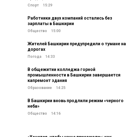
Спорт
15:29
Работники двух компаний остались без
зарплаты в Башкирии
Общество
15:00
Жителей Башкирии предупредили о тумане на
дорогах
Погода
14:33
В общежитии колледжа горной
промышленности в Башкирии завершается
капремонт здания
Образование
14:25
В Башкирии вновь продлили режим «черного
неба»
Общество
14:16