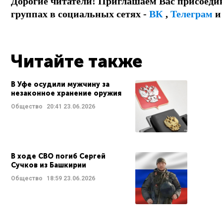
Дорогие читатели! Приглашаем Вас присоеди
группах в социальных сетях -
ВК
,
Телеграм
Читайте также
В Уфе осудили мужчину за
незаконное хранение оружия
Общество
20:41
23.06.2026
В ходе СВО погиб Сергей
Сучков из Башкирии
Общество
18:59
23.06.2026