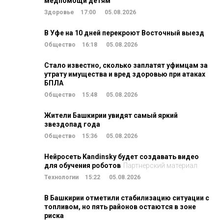
медпомощи детям
Здоровье
17:00
05.08.2026
В Уфе на 10 дней перекроют Восточный выезд
Общество
16:18
05.08.2026
Стало известно, сколько заплатят уфимцам за
утрату имущества и вред здоровью при атаках
БПЛА
Общество
15:48
05.08.2026
Жители Башкирии увидят самый яркий
звездопад года
Общество
15:36
05.08.2026
Нейросеть Kandinsky будет создавать видео
для обучения роботов
Партнерский материал
Технологии
15:22
05.08.2026
В Башкирии отметили стабилизацию ситуации с
топливом, но пять районов остаются в зоне
риска