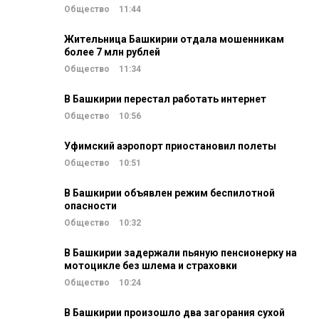
Общество
11:44
Жительница Башкирии отдала мошенникам
более 7 млн рублей
Общество
11:34
В Башкирии перестал работать интернет
Общество
10:56
Уфимский аэропорт приостановил полеты
Общество
10:51
В Башкирии объявлен режим беспилотной
опасности
Общество
10:32
В Башкирии задержали пьяную пенсионерку на
мотоцикле без шлема и страховки
Общество
10:24
В Башкирии произошло два загорания сухой