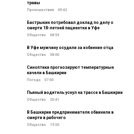
травы
Происшествия
09:42
Бастрыкин потребовал доклад по делу о
смерти 18-летней пациентки в Уфе
Общество
08:59
В Уфе мужчину осудили за избиение отца
Общество
08:00
Синоптики прогнозируют температурные
качели в Башкирии
Погода
07:00
Пьяный водитель уснул на трассе в Башкирии
Общество
20:41
В Башкирии предпринимателя обвинили в
смерти в рабочего
Общество
19:50