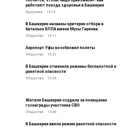
«Хочется, чтобы чаще приезжали»: как
работают поезда здоровья в Башкирии
Здоровье
14:12
В Башкирии названы критерии отбора в
батальон БПЛА имени Мусы Гареева
Общество
14:11
Аэропорт Уфы возобновил полеты
Общество
13:31
В Башкирии отменили режимы беспилотной и
ракетной опасности
Общество
13:29
Жителя Башкирии осудили за похищение
госнаграды участника СВО
Общество
12:46
В Башкирии ввели режим ракетной опасности