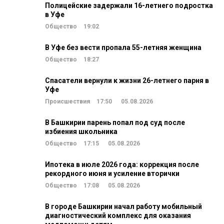
Полицейские задержали 16-летнего подростка
в Уфе
Общество
19:02
В Уфе без вести пропала 55-летняя женщина
Общество
18:27
Спасатели вернули к жизни 26-летнего парня в
Уфе
Происшествия
17:50
05.08.2026
В Башкирии парень попал под суд после
избиения школьника
Общество
17:15
05.08.2026
Ипотека в июле 2026 года: коррекция после
рекордного июня и усиление вторички
Общество
17:08
05.08.2026
В городе Башкирии начал работу мобильный
диагностический комплекс для оказания