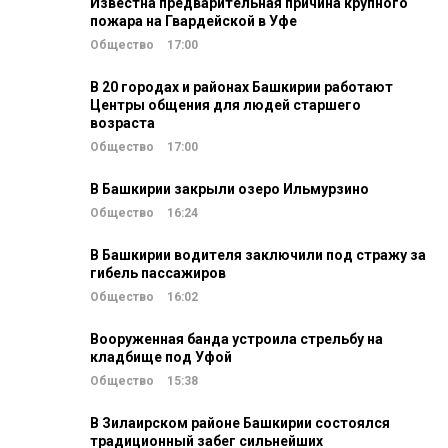
Известна предварительная причина крупного
пожара на Гвардейской в Уфе
Общество
17:00
В 20 городах и районах Башкирии работают
Центры общения для людей старшего
возраста
Общество
17:00
В Башкирии закрыли озеро Ильмурзино
Общество
16:24
В Башкирии водителя заключили под стражу за
гибель пассажиров
Общество
16:02
Вооруженная банда устроила стрельбу на
кладбище под Уфой
Общество
15:38
В Зилаирском районе Башкирии состоялся
традиционный забег сильнейших