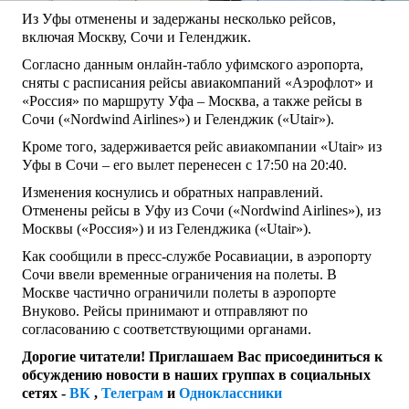
Из Уфы отменены и задержаны несколько рейсов,
включая Москву, Сочи и Геленджик.
Согласно данным онлайн-табло уфимского аэропорта,
сняты с расписания рейсы авиакомпаний «Аэрофлот» и
«Россия» по маршруту Уфа – Москва, а также рейсы в
Сочи («Nordwind Airlines») и Геленджик («Utair»).
Кроме того, задерживается рейс авиакомпании «Utair» из
Уфы в Сочи – его вылет перенесен с 17:50 на 20:40.
Изменения коснулись и обратных направлений.
Отменены рейсы в Уфу из Сочи («Nordwind Airlines»), из
Москвы («Россия») и из Геленджика («Utair»).
Как сообщили в пресс-службе Росавиации, в аэропорту
Сочи ввели временные ограничения на полеты. В
Москве частично ограничили полеты в аэропорте
Внуково. Рейсы принимают и отправляют по
согласованию с соответствующими органами.
Дорогие читатели! Приглашаем Вас присоединиться к
обсуждению новости в наших группах в социальных
сетях -
ВК
,
Телеграм
и
Одноклассники