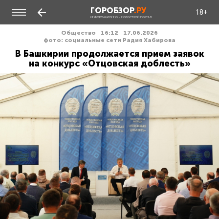
ГОРОБЗОР
.РУ
18+
ИНФОРМАЦИОННО - НОВОСТНОЙ ПОРТАЛ
Общество
16:12
17.06.2026
фото: социальные сети Радия Хабирова
В Башкирии продолжается прием заявок
на конкурс «Отцовская доблесть»