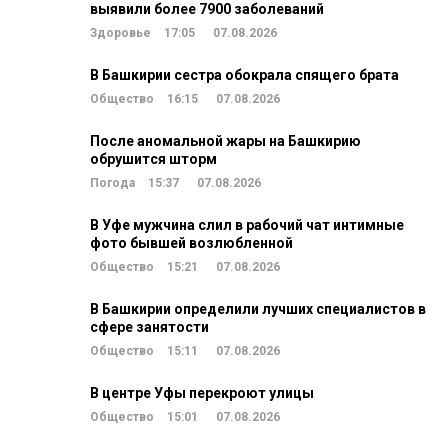
выявили более 7900 заболеваний
Здоровье
17:05
07.08.2026
В Башкирии сестра обокрала спящего брата
Общество
16:15
07.08.2026
После аномальной жары на Башкирию
обрушится шторм
Погода
15:37
07.08.2026
В Уфе мужчина слил в рабочий чат интимные
фото бывшей возлюбленной
Общество
15:21
07.08.2026
В Башкирии определили лучших специалистов в
сфере занятости
Общество
15:11
07.08.2026
В центре Уфы перекроют улицы
Общество
15:01
07.08.2026