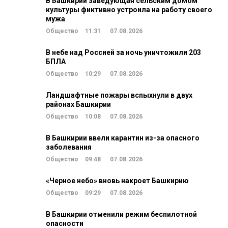
В Башкирии заведующая сельским домом
культуры фиктивно устроила на работу своего
мужа
Общество
11:31
07.08.2026
В небе над Россией за ночь уничтожили 203
БПЛА
Общество
10:29
07.08.2026
Ландшафтные пожары вспыхнули в двух
районах Башкирии
Общество
10:08
07.08.2026
В Башкирии ввели карантин из-за опасного
заболевания
Общество
09:48
07.08.2026
«Черное небо» вновь накроет Башкирию
Общество
09:29
07.08.2026
В Башкирии отменили режим беспилотной
опасности