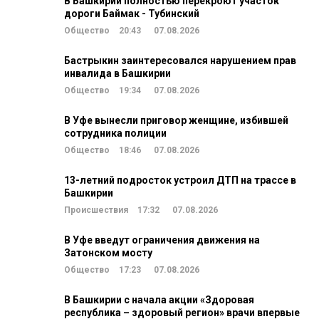
В Башкирии полностью перекроют участок
дороги Баймак - Тубинский
Общество
20:43
07.08.2026
Бастрыкин заинтересовался нарушением прав
инвалида в Башкирии
Общество
19:34
07.08.2026
В Уфе вынесли приговор женщине, избившей
сотрудника полиции
Общество
18:46
07.08.2026
13-летний подросток устроил ДТП на трассе в
Башкирии
Происшествия
17:32
07.08.2026
В Уфе введут ограничения движения на
Затонском мосту
Общество
17:23
07.08.2026
В Башкирии с начала акции «Здоровая
республика – здоровый регион» врачи впервые