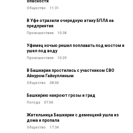
опасности
Общество
11:31
В Уфе отразили очередную атаку БПЛА на
предприятия
Происшествия
10:38
Уфимец ночью решил поплавать под мостом и
ушел под воду
Происшествия
10:29
В Башкирии простились с участником СВО
Айнуром Гайнуллиным
Общество
08:00
Башкирию накроют грозы и град
Погода
07:00
Жительница Башкирии с деменцией ушла из
дома и пропала
Общество
17:34