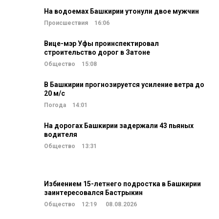
На водоемах Башкирии утонули двое мужчин
Происшествия
16:06
Вице-мэр Уфы проинспектировал
строительство дорог в Затоне
Общество
15:08
В Башкирии прогнозируется усиление ветра до
20 м/c
Погода
14:01
На дорогах Башкирии задержали 43 пьяных
водителя
Общество
13:31
Избиением 15-летнего подростка в Башкирии
заинтересовался Бастрыкин
Общество
12:19
08.08.2026