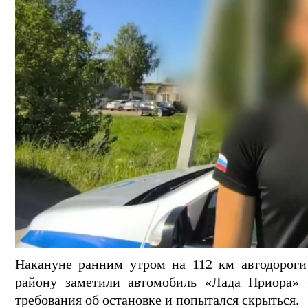
Накануне ранним утром на 112 км автодорог
району заметили автомобиль «Лада Приора» б
требования об остановке и попытался скрыться.