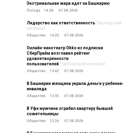
Экстремальная жара идет на Башкирию
Погода
14:28
07.08.2026
Лидерство как ответственность
Партнерский
материал
Общество
14:20
07.08.2026
Онлайн-кинотеатр Okko из подписки
СберПрайм возглавил рейтинг
удовлетворенности
пользователей
Партнерский материал
Общество
13:42
07.08.2026
В Башкирии женщина украла деньги у ребенка-
инвалида
Общество
13:35
07.08.2026
В Уфе мужчина ограбил квартиру бывшей
сожительницы
Общество
12:26
07.08.2026