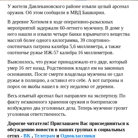
У жителя Давлекановского районе изъяли целый арсенал
оружия. Об этом сообщили в МВД Башкирии.
В деревне Хотимля в ходе оперативно-разыскных
мероприятий задержали 60-летнего мужчину. В доме у
него нашли и изъяли четыре банки взрывчатого вещества
массой более одного килограмма, 39 спортивно-
охотничьих патрона калибра 5,6 миллиметра, а также
охотничье ружье ИЖ-57 калибра 16 миллиметров.
Выяснилось, что ружье принадлежало его дяде, который
умер 16 лет назад. Родственник владел им на законных
основаниях. После смерти владельца мужчина не сдал
ружье в полицию, а оставил его себе. А вот патроны и
порох он якобы нашел в лесу недалеко от деревни.
Весь изъятый арсенал был направлен на экспертизу. По
факту незаконного хранения оружия и боеприпасов
возбуждено два уголовных дела. Теперь мужчине грозит
уголовная ответственность.
Дорогие читатели! Приглашаем Вас присоединиться к
обсуждению новости в наших группах в социальных
сетях -
ВК
,
Телеграм
и
Одноклассники