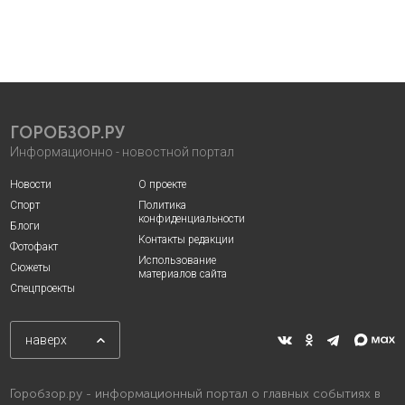
ГОРОБЗОР.РУ
Информационно - новостной портал
Новости
О проекте
Спорт
Политика
конфиденциальности
Блоги
Контакты редакции
Фотофакт
Использование
Сюжеты
материалов сайта
Спецпроекты
наверх
Горобзор.ру - информационный портал о главных событиях в