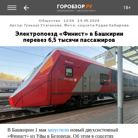
ГОРОБЗОР
.РУ
18+
ИНФОРМАЦИОННО - НОВОСТНОЙ ПОРТАЛ
Общество
12:56
14.05.2026
Автор: Гульназ Утяганова. Фото: соцсети Радия Хабирова
Электропоезд «Финист» в Башкирии
перевез 6,5 тысячи пассажиров
В Башкирии 1 мая
запустили
новый двухсистемный
«Финист» из Уфы в Белорецк. Об этом в соцсетях