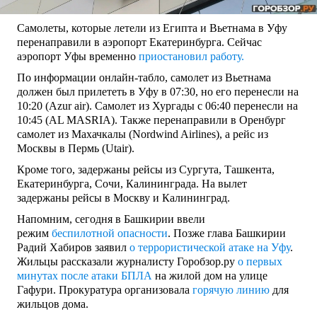
Самолеты, которые летели из Египта и Вьетнама в Уфу
перенаправили в аэропорт Екатеринбурга. Сейчас
аэропорт Уфы временно
приостановил работу.
По информации онлайн-табло, самолет из Вьетнама
должен был прилететь в Уфу в 07:30, но его перенесли на
10:20 (Azur air). Самолет из Хургады с 06:40 перенесли на
10:45 (AL MASRIA). Также перенаправили в Оренбург
самолет из Махачкалы (Nordwind Airlines), а рейс из
Москвы в Пермь (Utair).
Кроме того, задержаны рейсы из Сургута, Ташкента,
Екатеринбурга, Сочи, Калининграда. На вылет
задержаны рейсы в Москву и Калининград.
Напомним, сегодня в Башкирии ввели
режим
беспилотной опасности
. Позже глава Башкирии
Радий Хабиров заявил
о террористической атаке на Уфу
.
Жильцы рассказали журналисту Горобзор.ру
о первых
минутах после атаки БПЛА
на жилой дом на улице
Гафури. Прокуратура организовала
горячую линию
для
жильцов дома.