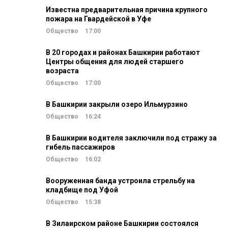
Известна предварительная причина крупного
пожара на Гвардейской в Уфе
Общество
17:00
В 20 городах и районах Башкирии работают
Центры общения для людей старшего
возраста
Общество
17:00
В Башкирии закрыли озеро Ильмурзино
Общество
16:24
В Башкирии водителя заключили под стражу за
гибель пассажиров
Общество
16:02
Вооруженная банда устроила стрельбу на
кладбище под Уфой
Общество
15:38
В Зилаирском районе Башкирии состоялся