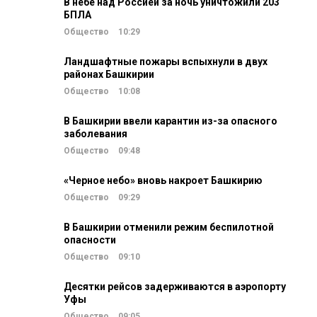
В небе над Россией за ночь уничтожили 203
БПЛА
Общество
10:29
Ландшафтные пожары вспыхнули в двух
районах Башкирии
Общество
10:08
В Башкирии ввели карантин из-за опасного
заболевания
Общество
09:48
«Черное небо» вновь накроет Башкирию
Общество
09:29
В Башкирии отменили режим беспилотной
опасности
Общество
09:10
Десятки рейсов задерживаются в аэропорту
Уфы
Общество
09:05