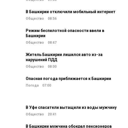
В Башкирии отключили мобильный интернет
Общество
08:56
Режим беспилотной опасности ввели в
Башкирии
Общество
08:47
Житель Башкирии лишился авто из-за
нарушений ПДД
Общество
08:00
Опасная погода приближается к Башкирии
Погода
07:00
В Уфе спасатели вытащили из воды мужчину
Общество
20:41
В Башкирии мужчина обокрал пенсионеров