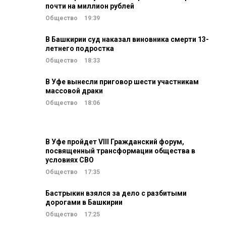
почти на миллион рублей
Общество
19:39
В Башкирии суд наказал виновника смерти 13-
летнего подростка
Общество
18:33
В Уфе вынесли приговор шести участникам
массовой драки
Общество
18:06
В Уфе пройдет VIII Гражданский форум,
посвященный трансформации общества в
условиях СВО
Общество
17:35
Бастрыкин взялся за дело с разбитыми
дорогами в Башкирии
Общество
17:25