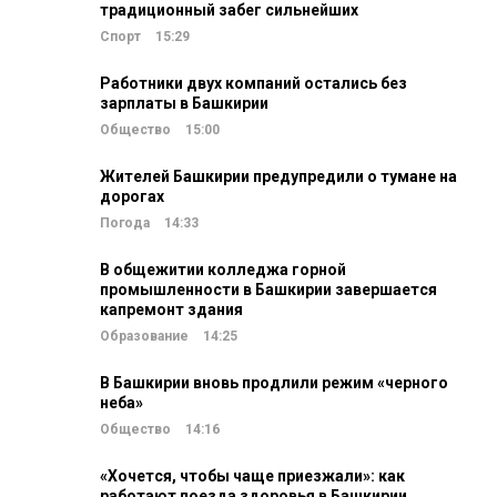
традиционный забег сильнейших
Спорт
15:29
Работники двух компаний остались без
зарплаты в Башкирии
Общество
15:00
Жителей Башкирии предупредили о тумане на
дорогах
Погода
14:33
В общежитии колледжа горной
промышленности в Башкирии завершается
капремонт здания
Образование
14:25
В Башкирии вновь продлили режим «черного
неба»
Общество
14:16
«Хочется, чтобы чаще приезжали»: как
работают поезда здоровья в Башкирии