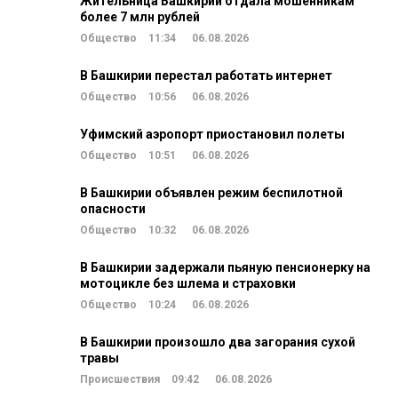
Жительница Башкирии отдала мошенникам
более 7 млн рублей
Общество
11:34
06.08.2026
В Башкирии перестал работать интернет
Общество
10:56
06.08.2026
Уфимский аэропорт приостановил полеты
Общество
10:51
06.08.2026
В Башкирии объявлен режим беспилотной
опасности
Общество
10:32
06.08.2026
В Башкирии задержали пьяную пенсионерку на
мотоцикле без шлема и страховки
Общество
10:24
06.08.2026
В Башкирии произошло два загорания сухой
травы
Происшествия
09:42
06.08.2026