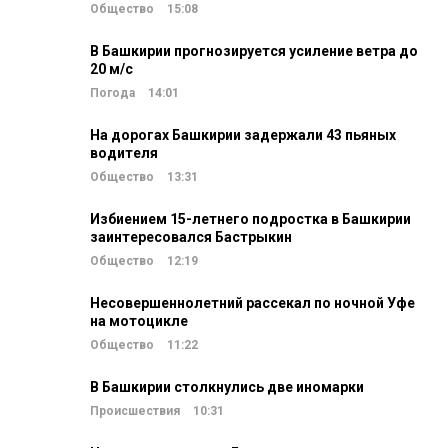
Общество
15:08
В Башкирии прогнозируется усиление ветра до
20 м/c
Погода
14:01
На дорогах Башкирии задержали 43 пьяных
водителя
Общество
13:31
Избиением 15-летнего подростка в Башкирии
заинтересовался Бастрыкин
Общество
12:19
Несовершеннолетний рассекал по ночной Уфе
на мотоцикле
Общество
11:22
В Башкирии столкнулись две иномарки
Происшествия
10:31