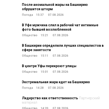
После аномальной жары на Башкирию
обрушится шторм
Погода
15:37
07.08.2026
В Уфе мужчина слил в рабочий чат интимные
фото бывшей возлюбленной
Общество
15:21
07.08.2026
В Башкирии определили лучших специалистов в
сфере занятости
Общество
15:11
07.08.2026
В центре Уфы перекроют улицы
Общество
15:01
07.08.2026
Экстремальная жара идет на Башкирию
Погода
14:28
07.08.2026
Лидерство как ответственность
Партнерский
материал
Общество
14:20
07.08.2026