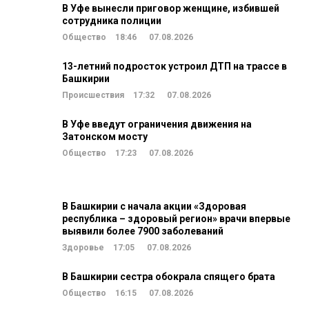
В Уфе вынесли приговор женщине, избившей
сотрудника полиции
Общество
18:46
07.08.2026
13-летний подросток устроил ДТП на трассе в
Башкирии
Происшествия
17:32
07.08.2026
В Уфе введут ограничения движения на
Затонском мосту
Общество
17:23
07.08.2026
В Башкирии с начала акции «Здоровая
республика – здоровый регион» врачи впервые
выявили более 7900 заболеваний
Здоровье
17:05
07.08.2026
В Башкирии сестра обокрала спящего брата
Общество
16:15
07.08.2026