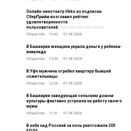
Онлайн-кинотеатр Okko из подписки
СберПрайм возглавил рейтинг
удовлетворенности
пользователей
Партнерский материал
Общество
13:42
07.08.2026
В Башкирии женщина украла деньги у ребенка-
инвалида
Общество
13:35
07.08.2026
В Уфе мужчина ограбил квартиру бывшей
сожительницы
Общество
12:26
07.08.2026
В Башкирии заведующая сельским домом
культуры фиктивно устроила на работу своего
мужа
Общество
11:31
07.08.2026
В небе над Россией за ночь уничтожили 203
БПЛА