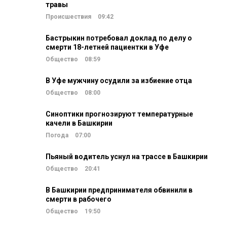
травы
Происшествия
09:42
Бастрыкин потребовал доклад по делу о
смерти 18-летней пациентки в Уфе
Общество
08:59
В Уфе мужчину осудили за избиение отца
Общество
08:00
Синоптики прогнозируют температурные
качели в Башкирии
Погода
07:00
Пьяный водитель уснул на трассе в Башкирии
Общество
20:41
В Башкирии предпринимателя обвинили в
смерти в рабочего
Общество
19:50