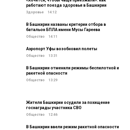
«Хочется, чтобы чаще приезжали»: как
работают поезда здоровья в Башкирии
Здоровье
14:12
В Башкирии названы критерии отбора в
батальон БПЛА имени Мусы Гареева
Общество
14:11
Аэропорт Уфы возобновил полеты
Общество
13:31
В Башкирии отменили режимы беспилотной и
ракетной опасности
Общество
13:29
Жителя Башкирии осудили за похищение
госнаграды участника СВО
Общество
12:46
В Башкирии ввели режим ракетной опасности