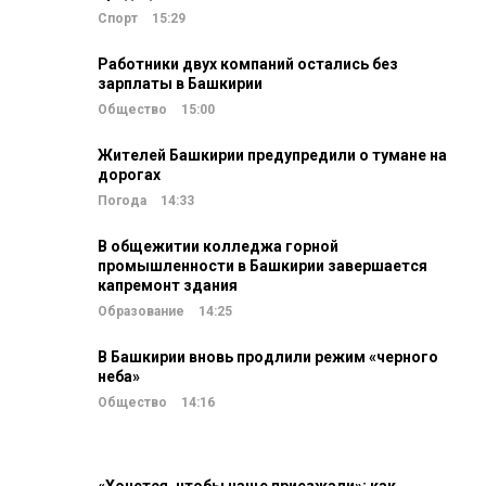
Спорт
15:29
Работники двух компаний остались без
зарплаты в Башкирии
Общество
15:00
Жителей Башкирии предупредили о тумане на
дорогах
Погода
14:33
В общежитии колледжа горной
промышленности в Башкирии завершается
капремонт здания
Образование
14:25
В Башкирии вновь продлили режим «черного
неба»
Общество
14:16