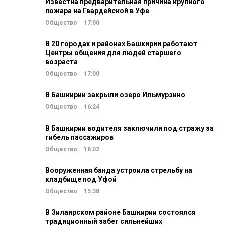
Известна предварительная причина крупного
пожара на Гвардейской в Уфе
Общество
17:00
В 20 городах и районах Башкирии работают
Центры общения для людей старшего
возраста
Общество
17:00
В Башкирии закрыли озеро Ильмурзино
Общество
16:24
В Башкирии водителя заключили под стражу за
гибель пассажиров
Общество
16:02
Вооруженная банда устроила стрельбу на
кладбище под Уфой
Общество
15:38
В Зилаирском районе Башкирии состоялся
традиционный забег сильнейших