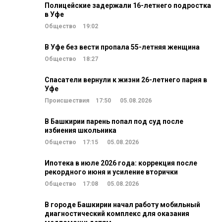
Полицейские задержали 16-летнего подростка
в Уфе
Общество
19:02
В Уфе без вести пропала 55-летняя женщина
Общество
18:27
Спасатели вернули к жизни 26-летнего парня в
Уфе
Происшествия
17:50
05.08.2026
В Башкирии парень попал под суд после
избиения школьника
Общество
17:15
05.08.2026
Ипотека в июле 2026 года: коррекция после
рекордного июня и усиление вторички
Общество
17:08
05.08.2026
В городе Башкирии начал работу мобильный
диагностический комплекс для оказания