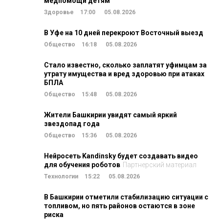
медпомощи детям
Здоровье
17:00
05.08.2026
В Уфе на 10 дней перекроют Восточный выезд
Общество
16:18
05.08.2026
Стало известно, сколько заплатят уфимцам за
утрату имущества и вред здоровью при атаках
БПЛА
Общество
15:48
05.08.2026
Жители Башкирии увидят самый яркий
звездопад года
Общество
15:36
05.08.2026
Нейросеть Kandinsky будет создавать видео
для обучения роботов
Партнерский материал
Технологии
15:22
05.08.2026
В Башкирии отметили стабилизацию ситуации с
топливом, но пять районов остаются в зоне
риска