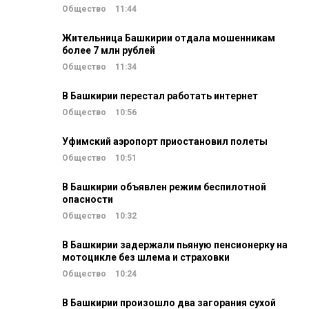
Общество
11:44
Жительница Башкирии отдала мошенникам
более 7 млн рублей
Общество
11:34
В Башкирии перестал работать интернет
Общество
10:56
Уфимский аэропорт приостановил полеты
Общество
10:51
В Башкирии объявлен режим беспилотной
опасности
Общество
10:32
В Башкирии задержали пьяную пенсионерку на
мотоцикле без шлема и страховки
Общество
10:24
В Башкирии произошло два загорания сухой