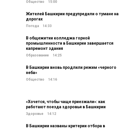
Общество
15:00
Жителей Башкирии предупредили о тумане на
дорогах
Погода
14:33
В общежитии колледжа горной
промышленности в Башкирии завершается
капремонт здания
Образование
14:25
В Башкирии вновь продлили режим «черного
неба»
Общество
14:16
«Хочется, чтобы чаще приезжали»: как
работают поезда здоровья в Башкирии
Здоровье
14:12
В Башкирии названы критерии отбора в