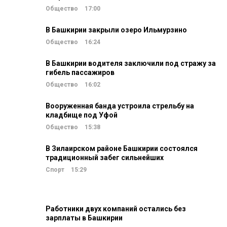
Общество
17:00
В Башкирии закрыли озеро Ильмурзино
Общество
16:24
В Башкирии водителя заключили под стражу за
гибель пассажиров
Общество
16:02
Вооруженная банда устроила стрельбу на
кладбище под Уфой
Общество
15:38
В Зилаирском районе Башкирии состоялся
традиционный забег сильнейших
Спорт
15:29
Работники двух компаний остались без
зарплаты в Башкирии