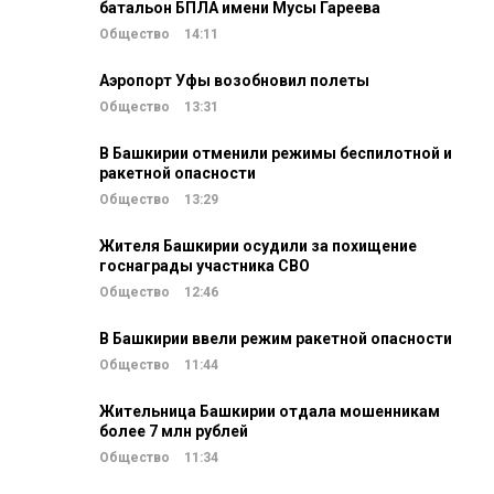
батальон БПЛА имени Мусы Гареева
Общество
14:11
Аэропорт Уфы возобновил полеты
Общество
13:31
В Башкирии отменили режимы беспилотной и
ракетной опасности
Общество
13:29
Жителя Башкирии осудили за похищение
госнаграды участника СВО
Общество
12:46
В Башкирии ввели режим ракетной опасности
Общество
11:44
Жительница Башкирии отдала мошенникам
более 7 млн рублей
Общество
11:34