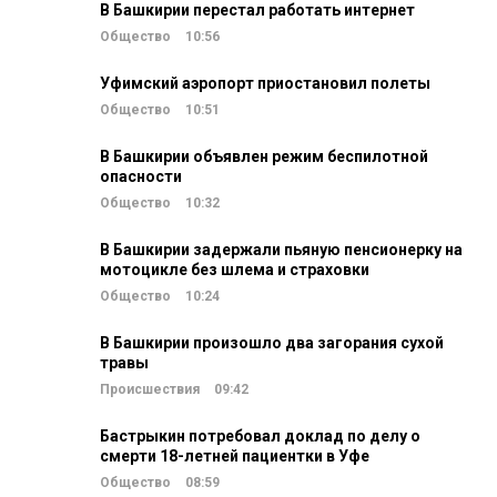
В Башкирии перестал работать интернет
Общество
10:56
Уфимский аэропорт приостановил полеты
Общество
10:51
В Башкирии объявлен режим беспилотной
опасности
Общество
10:32
В Башкирии задержали пьяную пенсионерку на
мотоцикле без шлема и страховки
Общество
10:24
В Башкирии произошло два загорания сухой
травы
Происшествия
09:42
Бастрыкин потребовал доклад по делу о
смерти 18-летней пациентки в Уфе
Общество
08:59