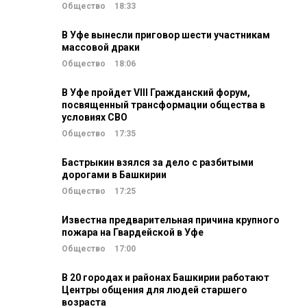
Общество
18:33
В Уфе вынесли приговор шести участникам
массовой драки
Общество
18:06
В Уфе пройдет VIII Гражданский форум,
посвященный трансформации общества в
условиях СВО
Общество
17:35
Бастрыкин взялся за дело с разбитыми
дорогами в Башкирии
Общество
17:25
Известна предварительная причина крупного
пожара на Гвардейской в Уфе
Общество
17:00
В 20 городах и районах Башкирии работают
Центры общения для людей старшего
возраста