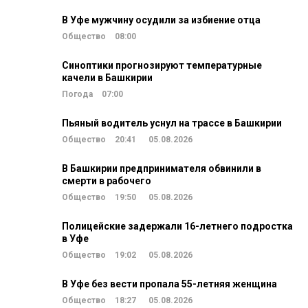
В Уфе мужчину осудили за избиение отца
Общество
08:00
Синоптики прогнозируют температурные
качели в Башкирии
Погода
07:00
Пьяный водитель уснул на трассе в Башкирии
Общество
20:41
05.08.2026
В Башкирии предпринимателя обвинили в
смерти в рабочего
Общество
19:50
05.08.2026
Полицейские задержали 16-летнего подростка
в Уфе
Общество
19:02
05.08.2026
В Уфе без вести пропала 55-летняя женщина
Общество
18:27
05.08.2026