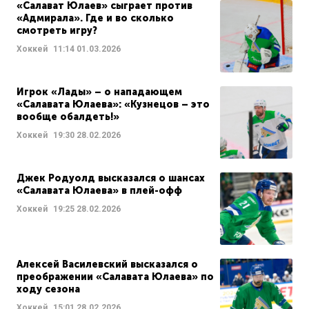
«Салават Юлаев» сыграет против
«Адмирала». Где и во сколько
смотреть игру?
Хоккей
11:14
01.03.2026
Игрок «Лады» – о нападающем
«Салавата Юлаева»: «Кузнецов – это
вообще обалдеть!»
Хоккей
19:30
28.02.2026
Джек Родуолд высказался о шансах
«Салавата Юлаева» в плей-офф
Хоккей
19:25
28.02.2026
Алексей Василевский высказался о
преображении «Салавата Юлаева» по
ходу сезона
Хоккей
15:01
28.02.2026