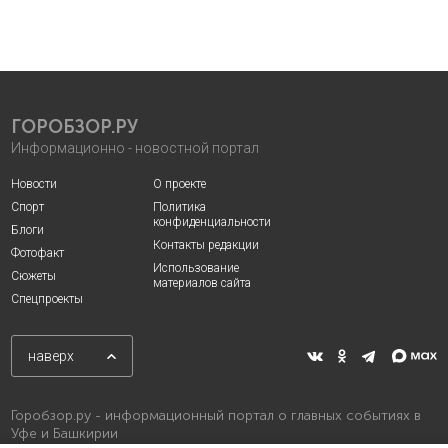
ГОРОБЗОР.РУ
Информационно - новостной портал
Новости
О проекте
Спорт
Политика
конфиденциальности
Блоги
Контакты редакции
Фотофакт
Использование
Сюжеты
материалов сайта
Спецпроекты
наверх
Горобзор.ру - информационный портал о главных событиях в
Уфе и Башкирии